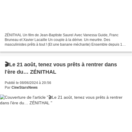
ZÉNITHAL Un film de Jean-Baptiste Saurel Avec Vanessa Guide, Franc
Bruneau et Xavier Lacaille Un couple à la dérive. Un meurtre. Des
masculinistes prêts à tout ! (Et une banane méchante) Ensemble depuis 10
ans, Francis et Sonia ne se comprennent plus....
🎬Le 21 août, tenez vous prêts à rentrer dans
l'ère du… ZÉNITHAL
Publié le 08/06/2024 à 20:56
Par
CineStarsNews