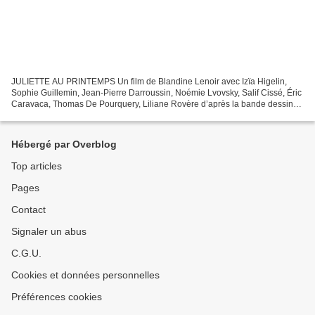
JULIETTE AU PRINTEMPS Un film de Blandine Lenoir avec Izïa Higelin,
Sophie Guillemin, Jean-Pierre Darroussin, Noémie Lvovsky, Salif Cissé, Éric
Caravaca, Thomas De Pourquery, Liliane Rovère d’après la bande dessinée
de Camille Jourdy Un film de Blandine...
Hébergé par Overblog
Top articles
Pages
Contact
Signaler un abus
C.G.U.
Cookies et données personnelles
Préférences cookies