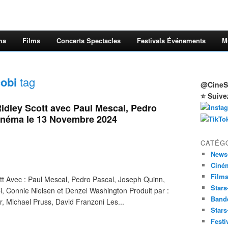
ma
Films
Concerts Spectacles
Festivals Événements
M
cobi
tag
@CineSt
⭐ Suive
Ridley Scott avec Paul Mescal, Pedro
Cinéma le 13 Novembre 2024
CATÉG
News
Ciné
Film
tt Avec : Paul Mescal, Pedro Pascal, Joseph Quinn,
Stars
i, Connie Nielsen et Denzel Washington Produit par :
Band
r, Michael Pruss, David Franzoni Les...
Stars
Festi