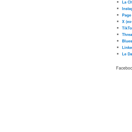
La C
Inst
Page
X (ex
TikT
Thre
Blues
Link
Le D
Facebo