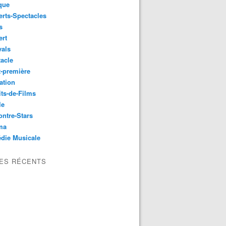
que
rts-Spectacles
s
ert
vals
acle
-première
ation
its-de-Films
le
ntre-Stars
ma
die Musicale
LES RÉCENTS