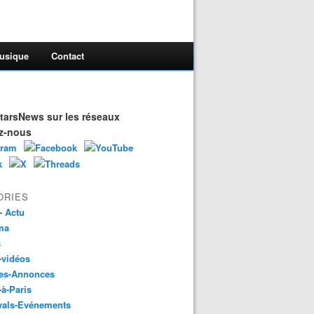
usique
Contact
arsNews sur les réseaux
z-nous
ORIES
- Actu
ma
s
-vidéos
es-Annonces
-à-Paris
vals-Evénements