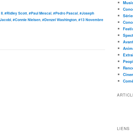
Musi
Conce
II
,
#Ridley Scott
,
#Paul Mescal
,
#Pedro Pascal
,
#Joseph
Série
Jacobi
,
#Connie Nielsen
,
#Denzel Washington
,
#13 Novembre
Conc
Festi
Spect
Avant
Anim
Extra
Peop
Renco
Cine
Comé
ARTIC
LIENS