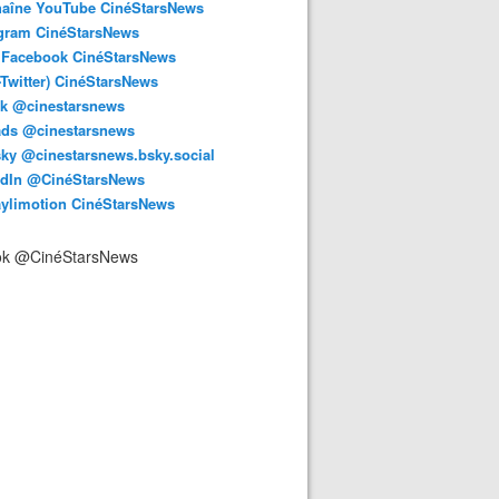
haîne YouTube CinéStarsNews
agram CinéStarsNews
 Facebook CinéStarsNews
-Twitter) CinéStarsNews
ok @cinestarsnews
ads @cinestarsnews
ky @cinestarsnews.bsky.social‬
edIn @CinéStarsNews
aylimotion CinéStarsNews
ok @CinéStarsNews