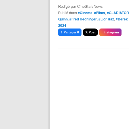
Rédigé par
CineStarsNews
Publié dans
#Cinema
,
#Films
,
#GLADIATOR 
Quinn
,
#Fred Hechinger
,
#Lior Raz
,
#Derek 
2024
f Partager 0
𝕏 Post
Instagram
```