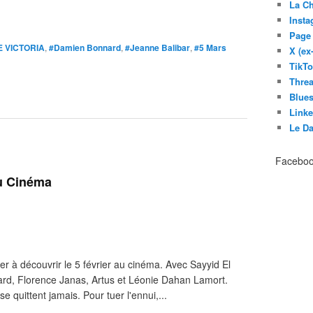
La C
Inst
Page
E VICTORIA
,
#Damien Bonnard
,
#Jeanne Balibar
,
#5 Mars
X (ex
TikT
Thre
Blues
Link
Le D
Facebo
au Cinéma
r à découvrir le 5 février au cinéma. Avec Sayyid El
d, Florence Janas, Artus et Léonie Dahan Lamort.
e quittent jamais. Pour tuer l'ennui,...