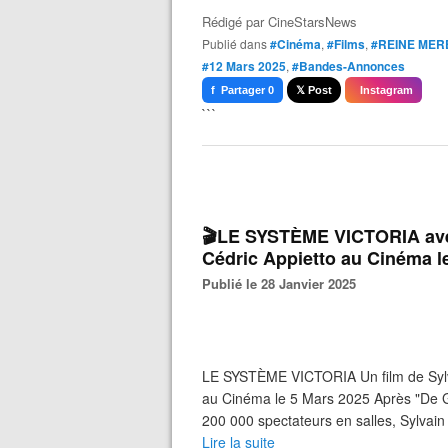
Rédigé par
CineStarsNews
Publié dans
#Cinéma
,
#Films
,
#REINE MER
#12 Mars 2025
,
#Bandes-Annonces
f Partager 0
𝕏 Post
Instagram
```
🎬LE SYSTÈME VICTORIA ave
Cédric Appietto au Cinéma l
Publié le 28 Janvier 2025
LE SYSTÈME VICTORIA Un film de Sylv
au Cinéma le 5 Mars 2025 Après "De Gr
200 000 spectateurs en salles, Sylvain
Lire la suite