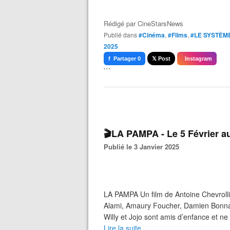
Rédigé par
CineStarsNews
Publié dans
#Cinéma
,
#Films
,
#LE SYSTÈM
2025
f Partager 0
𝕏 Post
Instagram
```
🎬LA PAMPA - Le 5 Février 
Publié le 3 Janvier 2025
LA PAMPA Un film de Antoine Chevrollie
Alami, Amaury Foucher, Damien Bonnar
Willy et Jojo sont amis d’enfance et ne s
Lire la suite