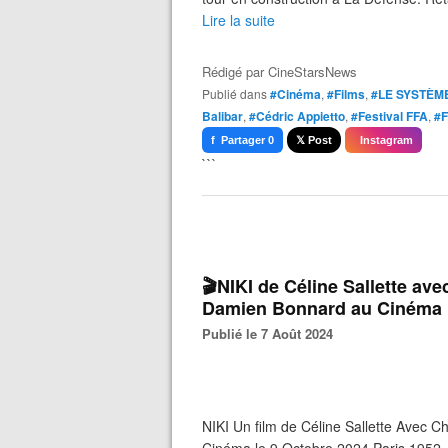
Lire la suite
Rédigé par
CineStarsNews
Publié dans
#Cinéma
,
#Films
,
#LE SYSTÈM
Balibar
,
#Cédric Appietto
,
#Festival FFA
,
#F
f Partager 0
𝕏 Post
Instagram
```
🎬NIKI de Céline Sallette av
Damien Bonnard au Cinéma l
Publié le 7 Août 2024
NIKI Un film de Céline Sallette Avec 