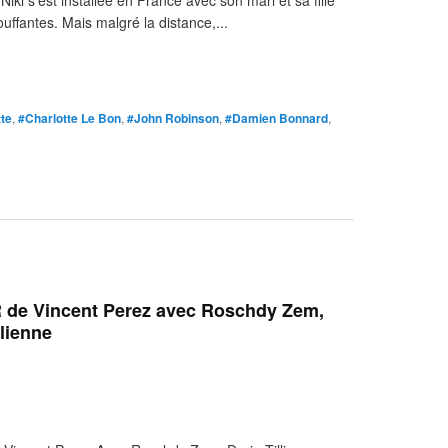
ki s’est installée en France avec son mari et sa fille
ouffantes. Mais malgré la distance,...
tte
,
#Charlotte Le Bon
,
#John Robinson
,
#Damien Bonnard
,
e Vincent Perez avec Roschdy Zem,
llienne