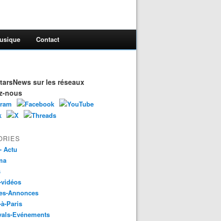
usique
Contact
arsNews sur les réseaux
z-nous
ORIES
- Actu
ma
s
-vidéos
es-Annonces
-à-Paris
vals-Evénements