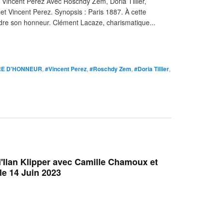
ncent Perez Avec Roschdy Zem, Doria Tillier,
t Vincent Perez. Synopsis : Paris 1887. À cette
endre son honneur. Clément Lacaze, charismatique...
RE D'HONNEUR
,
#Vincent Perez
,
#Roschdy Zem
,
#Doria Tillier
,
lan Klipper avec Camille Chamoux et
e 14 Juin 2023