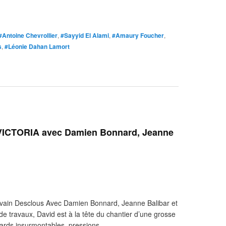
#Antoine Chevrollier
,
#Sayyid El Alami
,
#Amaury Foucher
,
s
,
#Léonie Dahan Lamort
VICTORIA avec Damien Bonnard, Jeanne
ain Desclous Avec Damien Bonnard, Jeanne Balibar et
 travaux, David est à la tête du chantier d’une grosse
tards insurmontables, pressions...