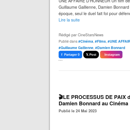
UNE AFFAIRE D'HONNEUR Un film de Vi
Guillaume Gallienne, Damien Bonnard e
époque, seul le duel fait foi pour déf
Lire la suite
Rédigé par
CineStarsNews
Publié dans
#Cinéma
,
#Films
,
#UNE AFFAI
#Guillaume Gallienne
,
#Damien Bonnard
f Partager 0
𝕏 Post
Instagram
```
🎬LE PROCESSUS DE PAIX d'I
Damien Bonnard au Cinéma l
Publié le 24 Mai 2023