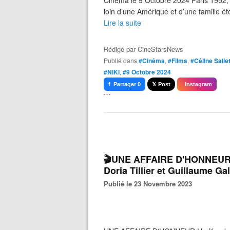
Cinéma le 9 Octobre 2024 Paris 1952, Ni
loin d’une Amérique et d’une famille ét
Lire la suite
Rédigé par
CineStarsNews
Publié dans
#Cinéma
,
#Films
,
#Céline Salle
#NIKI
,
#9 Octobre 2024
f Partager 0
𝕏 Post
Instagram
```
🎬UNE AFFAIRE D'HONNEUR d
Doria Tillier et Guillaume Ga
Publié le 23 Novembre 2023