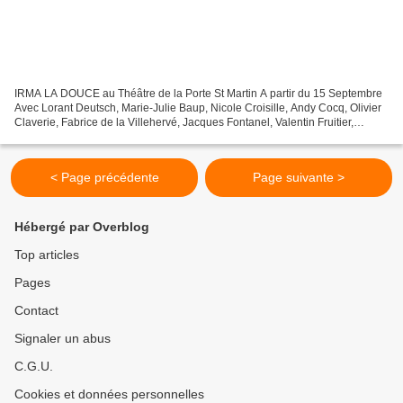
IRMA LA DOUCE au Théâtre de la Porte St Martin A partir du 15 Septembre
Avec Lorant Deutsch, Marie-Julie Baup, Nicole Croisille, Andy Cocq, Olivier
Claverie, Fabrice de la Villehervé, Jacques Fontanel, Valentin Fruitier,
Laurent Paolini, Claire Perot,...
< Page précédente
Page suivante >
Hébergé par Overblog
Top articles
Pages
Contact
Signaler un abus
C.G.U.
Cookies et données personnelles