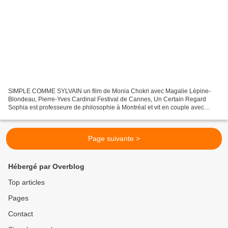
SIMPLE COMME SYLVAIN un film de Monia Chokri avec Magalie Lépine-
Blondeau, Pierre-Yves Cardinal Festival de Cannes, Un Certain Regard
Sophia est professeure de philosophie à Montréal et vit en couple avec
Xavier depuis 10 ans. Sylvain est charpentier...
Page suivante >
Hébergé par Overblog
Top articles
Pages
Contact