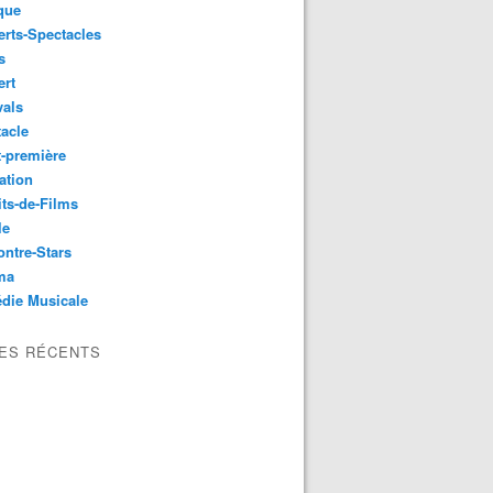
que
rts-Spectacles
s
ert
vals
acle
-première
ation
its-de-Films
le
ntre-Stars
ma
die Musicale
LES RÉCENTS