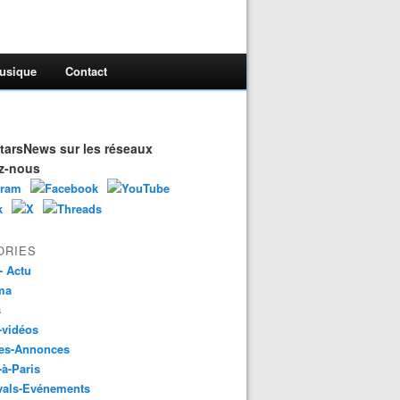
usique
Contact
arsNews sur les réseaux
z-nous
ORIES
- Actu
ma
s
-vidéos
es-Annonces
-à-Paris
vals-Evénements