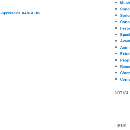
Musi
Conce
-Spectacles
,
#ANGGUN
Série
Conc
Festi
Spect
Avant
Anim
Extra
Peop
Renco
Cine
Comé
ARTIC
LIENS