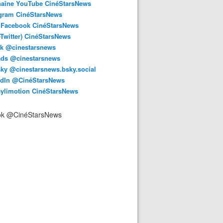
haîne YouTube CinéStarsNews
agram CinéStarsNews
 Facebook CinéStarsNews
-Twitter) CinéStarsNews
ok @cinestarsnews
ads @cinestarsnews
ky @cinestarsnews.bsky.social‬
edIn @CinéStarsNews
aylimotion CinéStarsNews
ok @CinéStarsNews