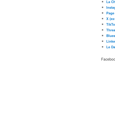
La C
Inst
Page
X (ex
TikT
Thre
Blues
Link
Le D
Facebo