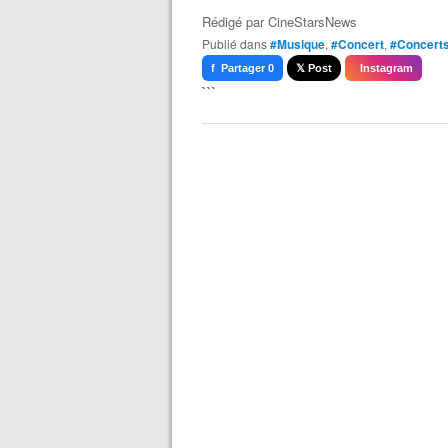
Rédigé par
CineStarsNews
Publié dans
#Musique
,
#Concert
,
#Concerts
f Partager 0
𝕏 Post
Instagram
```