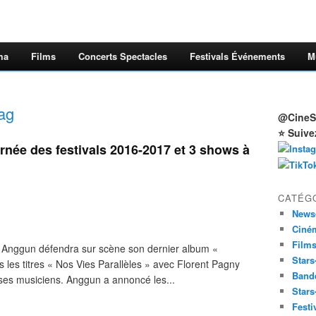
ma
Films
Concerts Spectacles
Festivals Événements
M
ag
@CineSt
⭐ Suive
née des festivals 2016-2017 et 3 shows à
CATÉG
News
Ciné
Film
r, Anggun défendra sur scène son dernier album «
Stars
ts les titres « Nos Vies Parallèles » avec Florent Pagny
Band
es musiciens. Anggun a annoncé les...
Stars
Festi