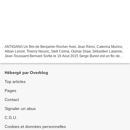
ANTIGANG Un film de Benjamin Rocher Avec Jean Reno, Caterina Murino,
Alban Lenoir, Thierry Neuvic, Stefi Celma, Oumar Diaw, Sébastien Lalanne,
Jean-Toussaint Bernard Sortie le 19 Aout 2015 Serge Buren est un flic de
légende, entouré d’une bande de jeunes...
Hébergé par Overblog
Top articles
Pages
Contact
Signaler un abus
C.G.U.
Cookies et données personnelles