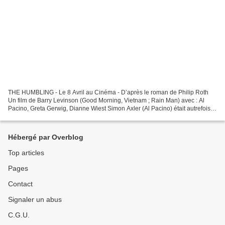
THE HUMBLING - Le 8 Avril au Cinéma - D’après le roman de Philip Roth
Un film de Barry Levinson (Good Morning, Vietnam ; Rain Man) avec : Al
Pacino, Greta Gerwig, Dianne Wiest Simon Axler (Al Pacino) était autrefois
l’un des plus grands acteurs de théâtre...
Hébergé par Overblog
Top articles
Pages
Contact
Signaler un abus
C.G.U.