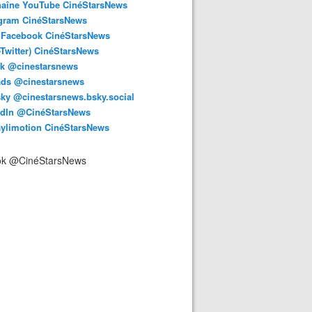
haîne YouTube CinéStarsNews
agram CinéStarsNews
 Facebook CinéStarsNews
-Twitter) CinéStarsNews
ok @cinestarsnews
ads @cinestarsnews
ky @cinestarsnews.bsky.social‬
edIn @CinéStarsNews
aylimotion CinéStarsNews
ok @CinéStarsNews