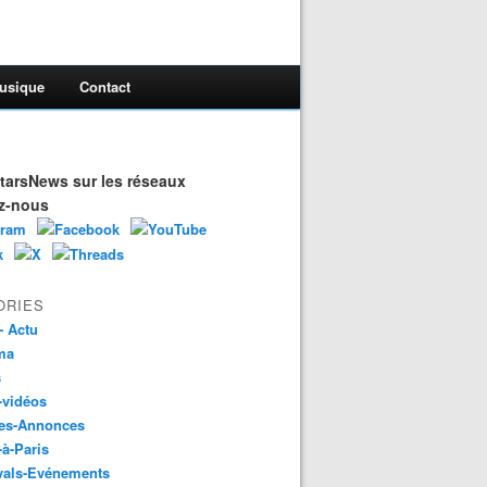
usique
Contact
arsNews sur les réseaux
z-nous
ORIES
- Actu
ma
s
-vidéos
es-Annonces
-à-Paris
vals-Evénements