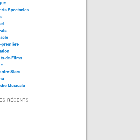
que
rts-Spectacles
s
ert
vals
acle
-première
ation
its-de-Films
le
ntre-Stars
ma
die Musicale
LES RÉCENTS