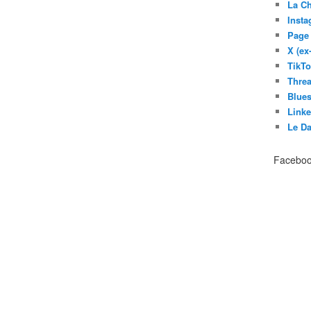
La C
Inst
Page
X (ex
TikT
Thre
Blues
Link
Le D
Facebo