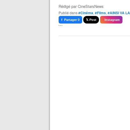
Rédigé par
CineStarsNews
Publié dans
#Cinéma
,
#Films
,
#AINSI VA LA
f Partager 0
𝕏 Post
Instagram
```