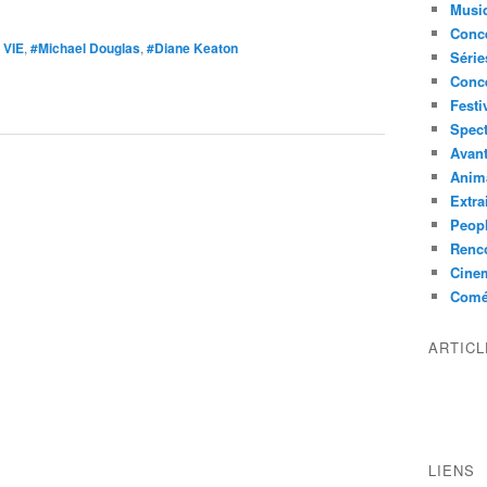
Musi
Conce
 VIE
,
#Michael Douglas
,
#Diane Keaton
Série
Conc
Festi
Spect
Avant
Anim
Extra
Peop
Renco
Cine
Comé
ARTIC
LIENS