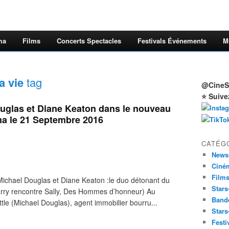
ma
Films
Concerts Spectacles
Festivals Événements
M
a vie
tag
@CineSt
⭐ Suive
uglas et Diane Keaton dans le nouveau
ma le 21 Septembre 2016
CATÉG
News
Ciné
Film
ichael Douglas et Diane Keaton :le duo détonant du
Stars
rry rencontre Sally, Des Hommes d’honneur) Au
Band
le (Michael Douglas), agent immobilier bourru...
Stars
Festi