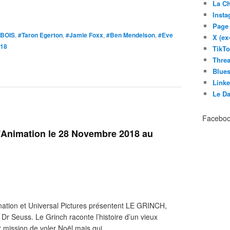
La C
Inst
Page
 BOIS
,
#Taron Egerton
,
#Jamie Foxx
,
#Ben Mendelson
,
#Eve
X (ex
018
TikT
Thre
Blues
Link
Le D
Facebo
d'Animation le 28 Novembre 2018 au
mination et Universal Pictures présentent LE GRINCH,
 Dr Seuss. Le Grinch raconte l’histoire d’un vieux
 mission de voler Noël mais qui...