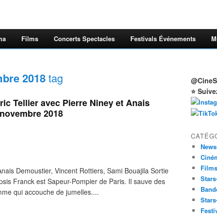
ma
Films
Concerts Spectacles
Festivals Événements
M
mbre 2018
tag
@CineSt
⭐ Suive
 Tellier avec Pierre Niney et Anais
 novembre 2018
CATÉG
News
Ciné
Film
Anais Demoustier, Vincent Rottiers, Sami Bouajila Sortie
Stars
is Franck est Sapeur-Pompier de Paris. Il sauve des
Band
emme qui accouche de jumelles....
Stars
Festi