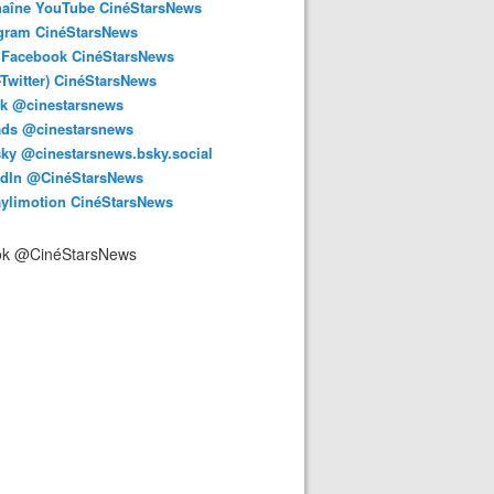
haîne YouTube CinéStarsNews
agram CinéStarsNews
 Facebook CinéStarsNews
-Twitter) CinéStarsNews
ok @cinestarsnews
ads @cinestarsnews
ky @cinestarsnews.bsky.social‬
edIn @CinéStarsNews
aylimotion CinéStarsNews
ok @CinéStarsNews