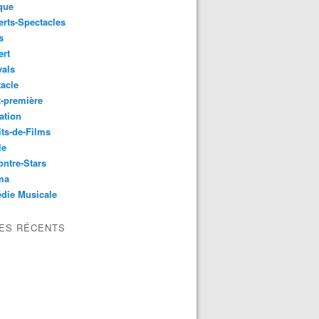
que
rts-Spectacles
s
ert
vals
acle
-première
ation
its-de-Films
le
ntre-Stars
ma
die Musicale
LES RÉCENTS