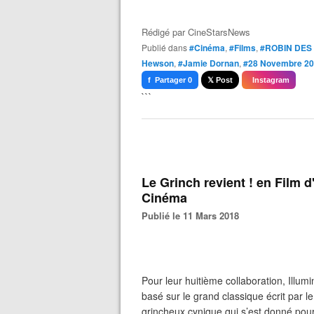
Rédigé par
CineStarsNews
Publié dans
#Cinéma
,
#Films
,
#ROBIN DES
Hewson
,
#Jamie Dornan
,
#28 Novembre 2
f Partager 0
𝕏 Post
Instagram
```
Le Grinch revient ! en Film 
Cinéma
Publié le 11 Mars 2018
Pour leur huitième collaboration, Illu
basé sur le grand classique écrit par le
grincheux cynique qui s’est donné pour