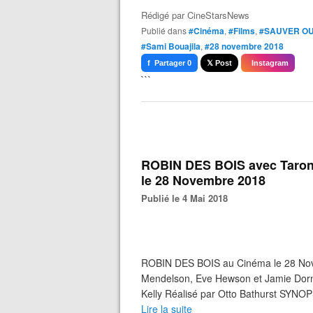
Rédigé par
CineStarsNews
Publié dans
#Cinéma
,
#Films
,
#SAUVER OU
#Sami Bouajila
,
#28 novembre 2018
f Partager 0
𝕏 Post
Instagram
```
ROBIN DES BOIS avec Taron 
le 28 Novembre 2018
Publié le 4 Mai 2018
ROBIN DES BOIS au Cinéma le 28 Nov
Mendelson, Eve Hewson et Jamie Dorn
Kelly Réalisé par Otto Bathurst SYNOP
Lire la suite