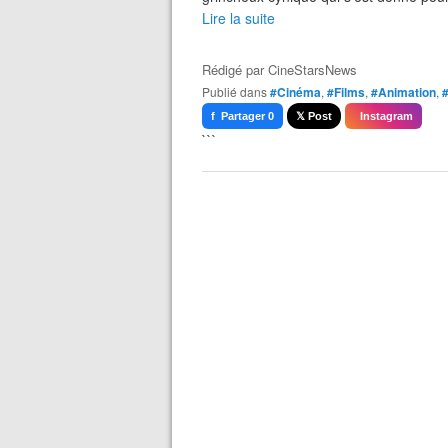
Lire la suite
Rédigé par
CineStarsNews
Publié dans
#Cinéma
,
#Films
,
#Animation
,
f Partager 0
𝕏 Post
Instagram
```