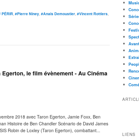
Musi
Conce
 PÉRIR
,
#Pierre Niney
,
#Anais Demoustier
,
#Vincent Rottiers
,
Série
Conc
Festi
Spect
Avant
Anim
Extra
Peop
Renco
Egerton, le film évènement - Au Cinéma
Cine
Comé
ARTIC
embre 2018 avec Taron Egerton, Jamie Foxx, Ben
an Histoire de Ben Chandler Scénario de David James
SIS Robin de Loxley (Taron Egerton), combattant...
LIENS