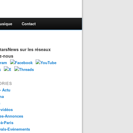
usique
Contact
arsNews sur les réseaux
z-nous
ORIES
- Actu
ma
s
-vidéos
es-Annonces
-à-Paris
vals-Evénements