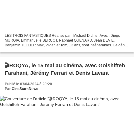
LES TROIS FANTASTIQUES Réalisé par : Michaël Dichter Avec : Diego
MURGIA, Emmanuelle BERCOT, Raphael QUENARD, Jean DEVIE,
Benjamin TELLIER Max, Vivian et Tom, 13 ans, sont inséparables. Ce début
d’été est plein de bouleversements : la dernière usine de...
🎬ROQYA, le 15 mai au cinéma, avec Golshifteh
Farahani, Jérémy Ferrari et Denis Lavant
Publié le 03/04/2024 à 20:20
Par
CineStarsNews