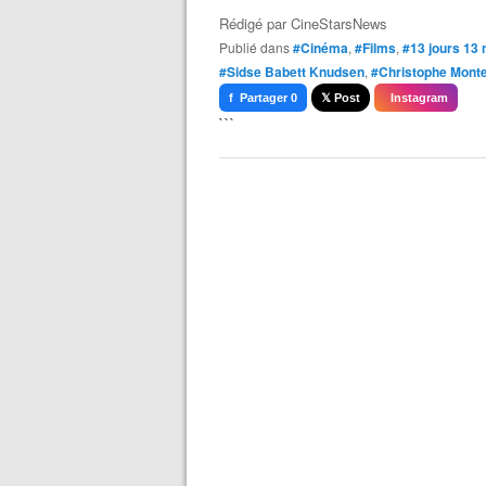
Rédigé par
CineStarsNews
Publié dans
#Cinéma
,
#Films
,
#13 jours 13 
#Sidse Babett Knudsen
,
#Christophe Mont
f Partager 0
𝕏 Post
Instagram
```