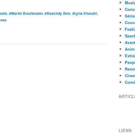
Musi
Conce
nuits
,
#Martin Bourboulon
,
#Roschdy Zem
,
#Lyna Khoudri
,
Série
enez
Conc
Festi
Spect
Avant
Anim
Extra
Peop
Renco
Cine
Comé
ARTIC
LIENS