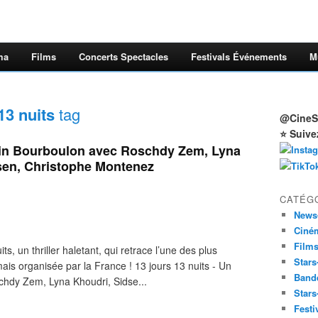
ma
Films
Concerts Spectacles
Festivals Événements
M
13 nuits
tag
@CineSt
⭐ Suive
rtin Bourboulon avec Roschdy Zem, Lyna
sen, Christophe Montenez
CATÉG
News
Ciné
Film
, un thriller haletant, qui retrace l’une des plus
Stars
amais organisée par la France ! 13 jours 13 nuits - Un
Band
chdy Zem, Lyna Khoudri, Sidse...
Stars
Festi