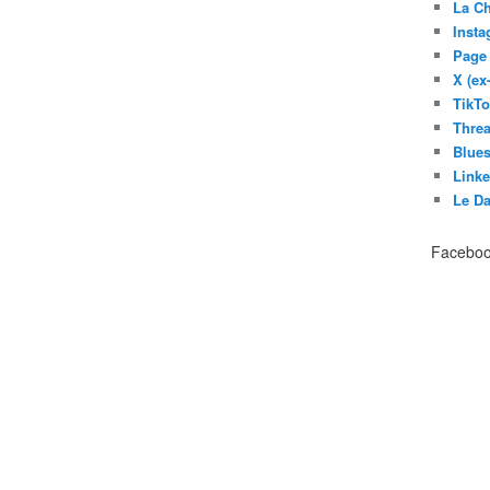
La C
Inst
Page
X (ex
TikT
Thre
Blues
Link
Le D
Facebo