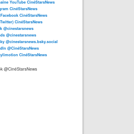
haîne YouTube CinéStarsNews
agram CinéStarsNews
 Facebook CinéStarsNews
-Twitter) CinéStarsNews
ok @cinestarsnews
ads @cinestarsnews
ky @cinestarsnews.bsky.social‬
edIn @CinéStarsNews
aylimotion CinéStarsNews
ok @CinéStarsNews