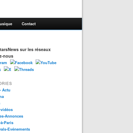
usique
Contact
arsNews sur les réseaux
z-nous
ORIES
- Actu
ma
s
-vidéos
es-Annonces
-à-Paris
vals-Evénements