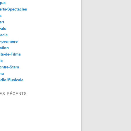
que
rts-Spectacles
s
ert
vals
acle
-première
ation
its-de-Films
le
ntre-Stars
ma
die Musicale
LES RÉCENTS