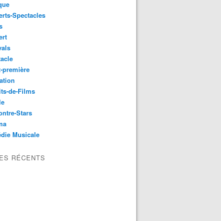
que
rts-Spectacles
s
ert
vals
acle
-première
ation
its-de-Films
le
ntre-Stars
ma
die Musicale
LES RÉCENTS