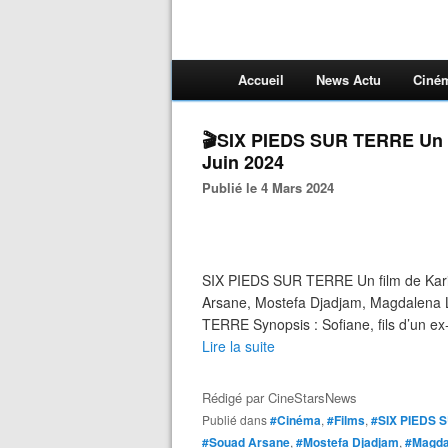
Accueil
News Actu
Ciné
🎬SIX PIEDS SUR TERRE Un f
Juin 2024
Publié le 4 Mars 2024
SIX PIEDS SUR TERRE Un film de Kari
Arsane, Mostefa Djadjam, Magdalena 
TERRE Synopsis : Sofiane, fils d’un ex
Lire la suite
Rédigé par
CineStarsNews
Publié dans
#Cinéma
,
#Films
,
#SIX PIEDS 
#Souad Arsane
,
#Mostefa Djadjam
,
#Magda