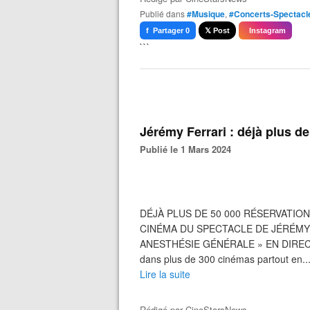
Publié dans
#Musique
,
#Concerts-Spectacl
f Partager 0
𝕏 Post
Instagram
```
Jérémy Ferrari : déjà plus d
Publié le 1 Mars 2024
DÉJÀ PLUS DE 50 000 RÉSERVATIO
CINÉMA DU SPECTACLE DE JÉRÉMY 
ANESTHÉSIE GÉNÉRALE » EN DIRECT
dans plus de 300 cinémas partout en..
Lire la suite
Rédigé par
CineStarsNews