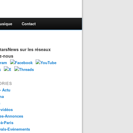
usique
Contact
arsNews sur les réseaux
z-nous
ORIES
- Actu
ma
s
-vidéos
es-Annonces
-à-Paris
vals-Evénements