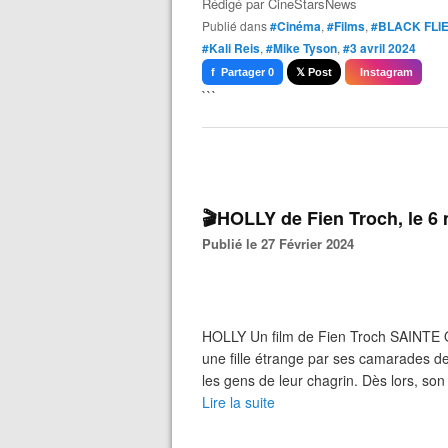
Rédigé par
CineStarsNews
Publié dans
#Cinéma
,
#Films
,
#BLACK FLI
#Kali Reis
,
#Mike Tyson
,
#3 avril 2024
f Partager 0
𝕏 Post
Instagram
```
🎬HOLLY de Fien Troch, le 6
Publié le 27 Février 2024
HOLLY Un film de Fien Troch SAINTE
une fille étrange par ses camarades de
les gens de leur chagrin. Dès lors, son
Lire la suite