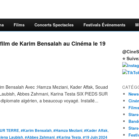
ma
Films
Concerts Spectacles
Festivals Événements
M
ilm de Karim Bensalah au Cinéma le 19
@CineSt
⭐ Suive
m Bensalah Avec :Hamza Meziani, Kader Affak, Souad
CATÉG
Laubish, Abbes Zahmani, Karina Testa SIX PIEDS SUR
News
-diplomate algérien, a beaucoup voyagé. Installé...
Ciné
Film
Stars
Band
Stars
SUR TERRE
,
#Karim Bensalah
,
#Hamza Meziani
,
#Kader Affak
,
Festi
lena Laubish
,
#Abbes Zahmani
,
#Karina Testa
,
#19 Juin 2024