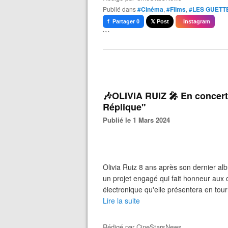
Publié dans
#Cinéma
,
#Films
,
#LES GUETT
f Partager 0
𝕏 Post
Instagram
```
🎶OLIVIA RUIZ 🎤 En concert
Réplique"
Publié le 1 Mars 2024
Olivia Ruiz 8 ans après son dernier al
un projet engagé qui fait honneur aux 
électronique qu'elle présentera en tour
Lire la suite
Rédigé par
CineStarsNews