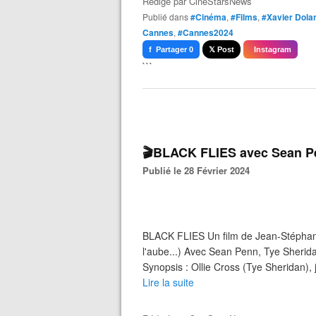
Rédigé par
CineStarsNews
Publié dans
#Cinéma
,
#Films
,
#Xavier Dola
Cannes
,
#Cannes2024
f Partager 0
𝕏 Post
Instagram
```
🎬BLACK FLIES avec Sean Pen
Publié le 28 Février 2024
BLACK FLIES Un film de Jean-Stéphan
l'aube...) Avec Sean Penn, Tye Sherida
Synopsis : Ollie Cross (Tye Sheridan),
Lire la suite