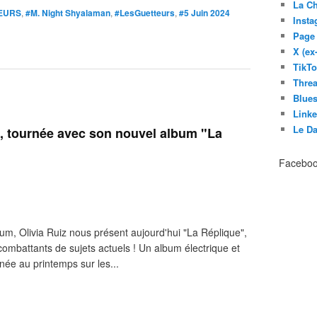
La C
EURS
,
#M. Night Shyalaman
,
#LesGuetteurs
,
#5 Juin 2024
Inst
Page
X (ex
TikT
Thre
Blues
Link
Le D
, tournée avec son nouvel album "La
Facebo
bum, Olivia Ruiz nous présent aujourd'hui "La Réplique",
combattants de sujets actuels ! Un album électrique et
née au printemps sur les...