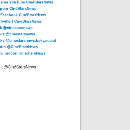
haîne YouTube CinéStarsNews
agram CinéStarsNews
 Facebook CinéStarsNews
-Twitter) CinéStarsNews
ok @cinestarsnews
ads @cinestarsnews
ky @cinestarsnews.bsky.social‬
edIn @CinéStarsNews
aylimotion CinéStarsNews
ok @CinéStarsNews