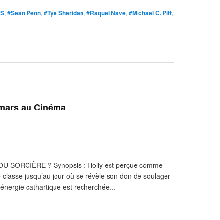
ES
,
#Sean Penn
,
#Tye Sheridan
,
#Raquel Nave
,
#Michael C. Pitt
,
 mars au Cinéma
 OU SORCIÈRE ? Synopsis : Holly est perçue comme
 classe jusqu’au jour où se révèle son don de soulager
 énergie cathartique est recherchée...