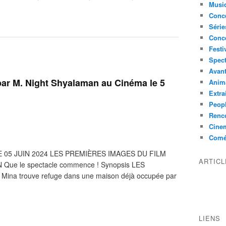
Musi
Conce
Série
Conc
Festi
Spect
Avant
r M. Night Shyalaman au Cinéma le 5
Anim
Extra
Peop
Renco
Cine
Comé
 05 JUIN 2024 LES PREMIÈRES IMAGES DU FILM
ARTIC
ue le spectacle commence ! Synopsis LES
Mina trouve refuge dans une maison déjà occupée par
LIENS