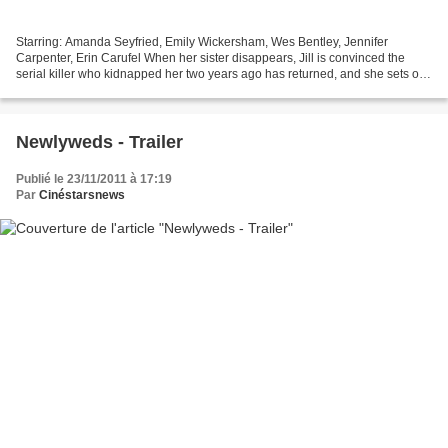
Starring: Amanda Seyfried, Emily Wickersham, Wes Bentley, Jennifer
Carpenter, Erin Carufel When her sister disappears, Jill is convinced the
serial killer who kidnapped her two years ago has returned, and she sets out
to once again face her abductor.
Newlyweds - Trailer
Publié le 23/11/2011 à 17:19
Par
Cinéstarsnews