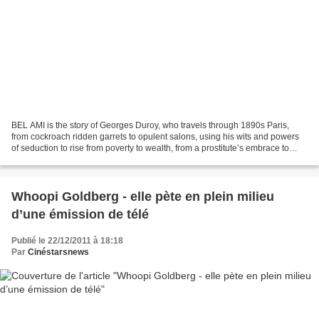
BEL AMI is the story of Georges Duroy, who travels through 1890s Paris,
from cockroach ridden garrets to opulent salons, using his wits and powers
of seduction to rise from poverty to wealth, from a prostitute’s embrace to
passionate trysts with wealthy...
Whoopi Goldberg - elle pète en plein milieu
d’une émission de télé
Publié le 22/12/2011 à 18:18
Par
Cinéstarsnews