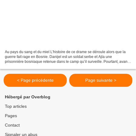
Au pays du sang et du miel L'histoire de ce drame se déroule alors que la
guerre fait rage en Bosnie. Danijel est un soldat serbe et Ajla une
prisonnière bosniaque retenue dans le camp qu’il surveille. Pourtant, avant
le conflit, l’un et l’autre partageaient...
< Page précédente
Page suivante >
Hébergé par Overblog
Top articles
Pages
Contact
Signaler un abus