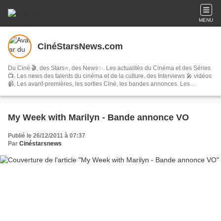
MENU
CinéStarsNews.com
Du Ciné 🎬, des Stars⭐, des News✨. Les actualités du Cinéma et des Séries
📺. Les news des talents du cinéma et de la culture. des Interviews 🎤 vidéos
📹, Les avant-premières, les sorties Ciné, les bandes annonces. Les
festivals, concerts & tournées, spectacles, les comédies musicales…
My Week with Marilyn - Bande annonce VO
Publié le 26/12/2011 à 07:37
Par
Cinéstarsnews