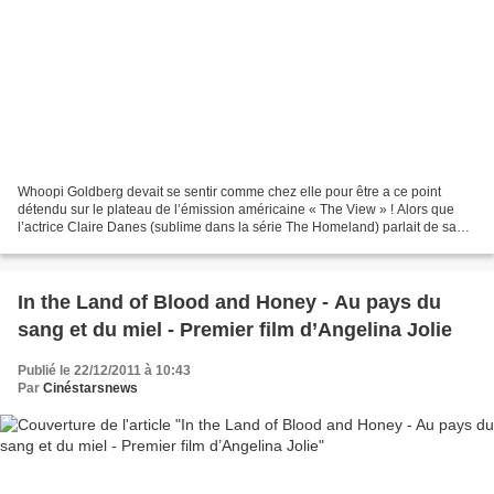
Whoopi Goldberg devait se sentir comme chez elle pour être a ce point
détendu sur le plateau de l’émission américaine « The View » ! Alors que
l’actrice Claire Danes (sublime dans la série The Homeland) parlait de sa
vie, Whoopi a pété et le moins que...
In the Land of Blood and Honey - Au pays du
sang et du miel - Premier film d’Angelina Jolie
Publié le 22/12/2011 à 10:43
Par
Cinéstarsnews