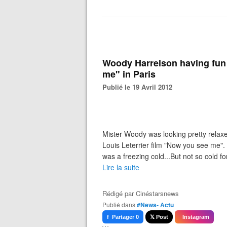
```
Woody Harrelson having fun 
me" in Paris
Publié le 19 Avril 2012
Mister Woody was looking pretty relaxe
Louis Leterrier film "Now you see me".
was a freezing cold...But not so cold f
Lire la suite
Rédigé par
Cinéstarsnews
Publié dans
#News- Actu
f Partager 0
𝕏 Post
Instagram