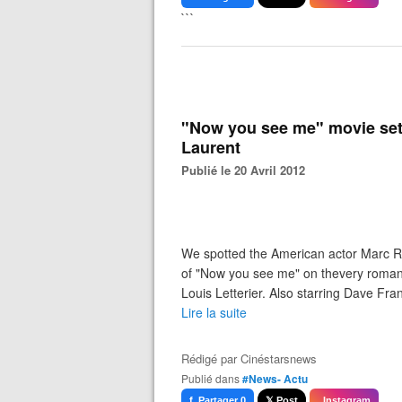
```
"Now you see me" movie set 
Laurent
Publié le 20 Avril 2012
We spotted the American actor Marc Ru
of "Now you see me" on thevery romanti
Louis Letterier. Also starring Dave Fra
Lire la suite
Rédigé par
Cinéstarsnews
Publié dans
#News- Actu
f Partager 0
𝕏 Post
Instagram