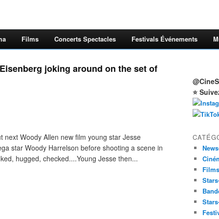
ma
Films
Concerts Spectacles
Festivals Événements
M
isenberg joking around on the set of
@CineSt
⭐ Suive
ut next Woody Allen new film young star Jesse
CATÉG
mega star Woody Harrelson before shooting a scene in
News
joked, hugged, checked....Young Jesse then...
Ciné
Film
Stars
Band
Stars
Festi