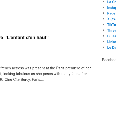
La C
Inst
Page
X (ex
TikT
Thre
Blues
e "L'enfant d'en haut"
Link
Le D
Facebo
rench actress was present at the Paris premiere of her
cut, looking fabulous as she poses with many fans after
C Cine Cite Bercy. Paris,...