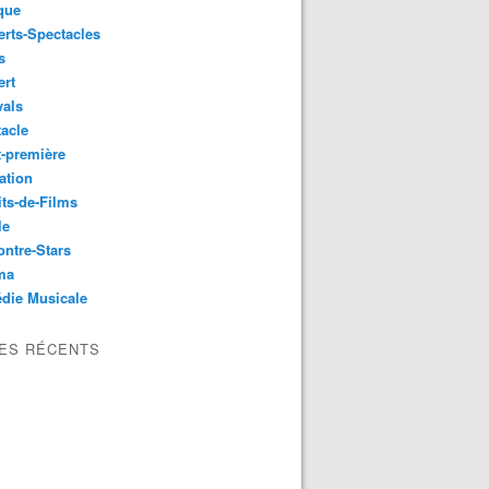
que
rts-Spectacles
s
ert
vals
acle
-première
ation
its-de-Films
le
ntre-Stars
ma
die Musicale
LES RÉCENTS