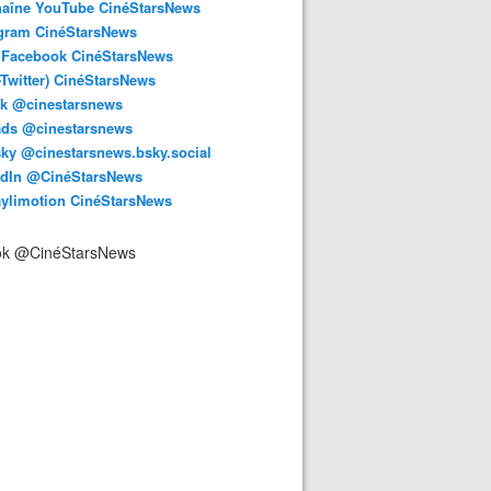
haîne YouTube CinéStarsNews
agram CinéStarsNews
 Facebook CinéStarsNews
-Twitter) CinéStarsNews
ok @cinestarsnews
ads @cinestarsnews
ky @cinestarsnews.bsky.social‬
edIn @CinéStarsNews
aylimotion CinéStarsNews
ok @CinéStarsNews