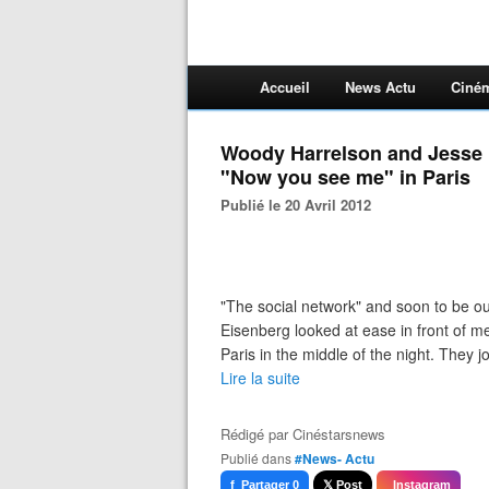
Accueil
News Actu
Ciné
Woody Harrelson and Jesse E
"Now you see me" in Paris
Publié le 20 Avril 2012
"The social network" and soon to be o
Eisenberg looked at ease in front of 
Paris in the middle of the night. They 
Lire la suite
Rédigé par
Cinéstarsnews
Publié dans
#News- Actu
f Partager 0
𝕏 Post
Instagram