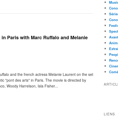
Musi
Conce
Série
Conc
Festi
Spect
in Paris with Marc Ruffalo and Melanie
Avant
Anim
Extra
Peop
Renco
Cine
Comé
ffalo and the french actress Melanie Laurent on the set
c "pont des arts" in Paris. The movie is directed by
ARTIC
nco, Woody Harrelson, Isla Fisher...
LIENS