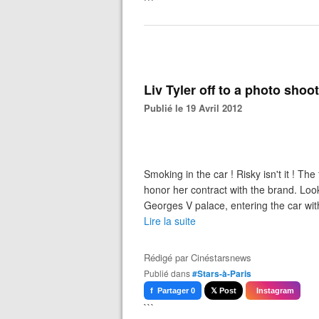
```
Liv Tyler off to a photo shoo
Publié le 19 Avril 2012
Smoking in the car ! Risky isn't it ! Th
honor her contract with the brand. Loo
Georges V palace, entering the car with h
Lire la suite
Rédigé par
Cinéstarsnews
Publié dans
#Stars-à-Paris
f Partager 0
𝕏 Post
Instagram
```