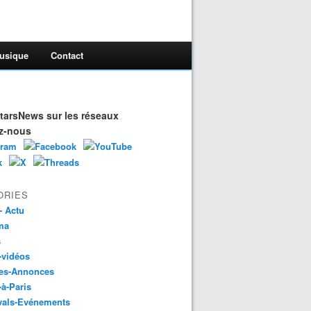
usique
Contact
arsNews sur les réseaux
z-nous
ORIES
- Actu
ma
s
-vidéos
es-Annonces
-à-Paris
vals-Evénements