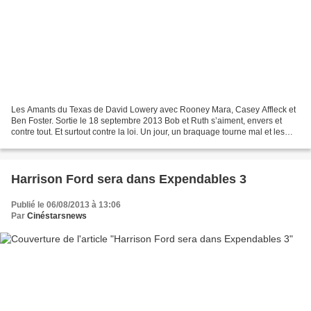
Les Amants du Texas de David Lowery avec Rooney Mara, Casey Affleck et
Ben Foster. Sortie le 18 septembre 2013 Bob et Ruth s’aiment, envers et
contre tout. Et surtout contre la loi. Un jour, un braquage tourne mal et les
deux amants sont pris dans une...
Harrison Ford sera dans Expendables 3
Publié le 06/08/2013 à 13:06
Par
Cinéstarsnews