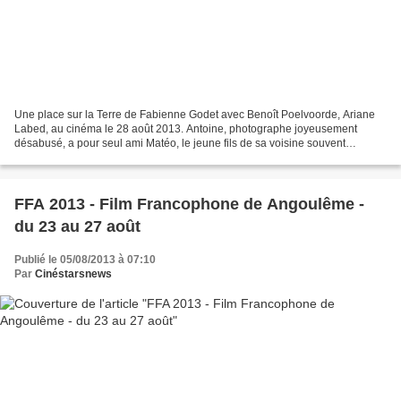
Une place sur la Terre de Fabienne Godet avec Benoît Poelvoorde, Ariane
Labed, au cinéma le 28 août 2013. Antoine, photographe joyeusement
désabusé, a pour seul ami Matéo, le jeune fils de sa voisine souvent
absente, auquel il donne une éducation fantaisiste....
FFA 2013 - Film Francophone de Angoulême -
du 23 au 27 août
Publié le 05/08/2013 à 07:10
Par
Cinéstarsnews