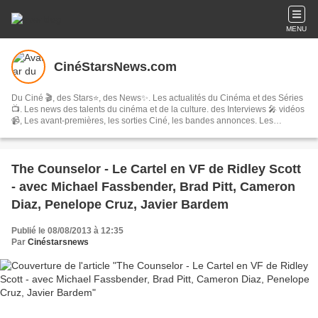
MENU
CinéStarsNews.com
Du Ciné 🎬, des Stars⭐, des News✨. Les actualités du Cinéma et des Séries
📺. Les news des talents du cinéma et de la culture. des Interviews 🎤 vidéos
📹, Les avant-premières, les sorties Ciné, les bandes annonces. Les
festivals, concerts & tournées, spectacles, les comédies musicales…
The Counselor - Le Cartel en VF de Ridley Scott
- avec Michael Fassbender, Brad Pitt, Cameron
Diaz, Penelope Cruz, Javier Bardem
Publié le 08/08/2013 à 12:35
Par
Cinéstarsnews