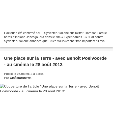
L’acteur a été confirmé par… Sylvester Stallone sur Twitter. Harrison Ford,le
héros d’Indiana Jones jouera dans le film « Expendables 3 » ! Par contre
Sylvester Stallone annonce que Bruce Willis (cachet trop important / Il avait
joué dans les 2 précédent...
Une place sur la Terre - avec Benoît Poelvoorde
- au cinéma le 28 août 2013
Publié le 06/08/2013 à 11:45
Par
Cinéstarsnews