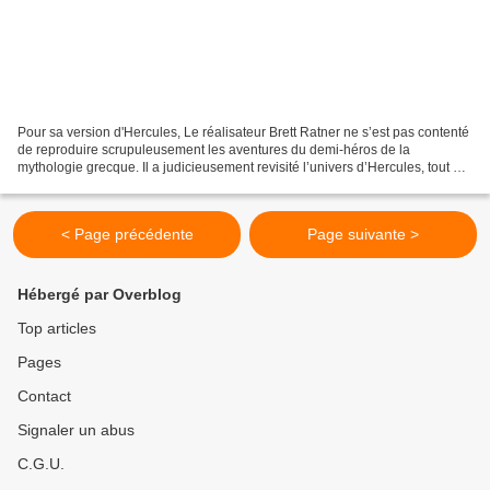
Pour sa version d'Hercules, Le réalisateur Brett Ratner ne s’est pas contenté
de reproduire scrupuleusement les aventures du demi-héros de la
mythologie grecque. Il a judicieusement revisité l’univers d’Hercules, tout en
se basant sur la période des guerres...
< Page précédente
Page suivante >
Hébergé par Overblog
Top articles
Pages
Contact
Signaler un abus
C.G.U.