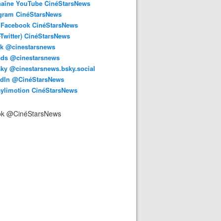
haîne YouTube CinéStarsNews
agram CinéStarsNews
 Facebook CinéStarsNews
-Twitter) CinéStarsNews
ok @cinestarsnews
ads @cinestarsnews
ky @cinestarsnews.bsky.social‬
edIn @CinéStarsNews
aylimotion CinéStarsNews
ok @CinéStarsNews