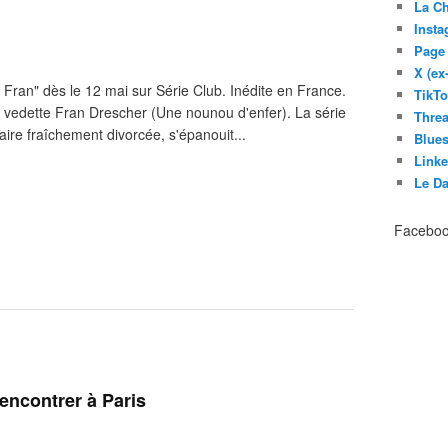
La C
Inst
Page
X (ex
 Fran" dès le 12 mai sur Série Club. Inédite en France.
TikT
 vedette Fran Drescher (Une nounou d'enfer). La série
Thre
re fraîchement divorcée, s'épanouit...
Blues
Link
Le D
Facebo
rencontrer à Paris