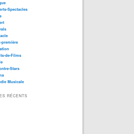
que
rts-Spectacles
s
ert
vals
acle
-première
ation
its-de-Films
le
ntre-Stars
ma
die Musicale
LES RÉCENTS