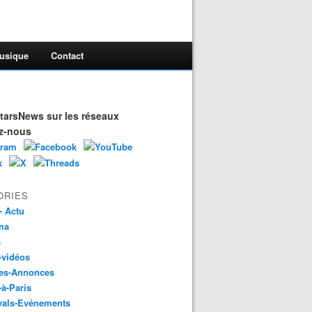
usique
Contact
arsNews sur les réseaux
z-nous
ORIES
- Actu
ma
s
-vidéos
es-Annonces
-à-Paris
vals-Evénements