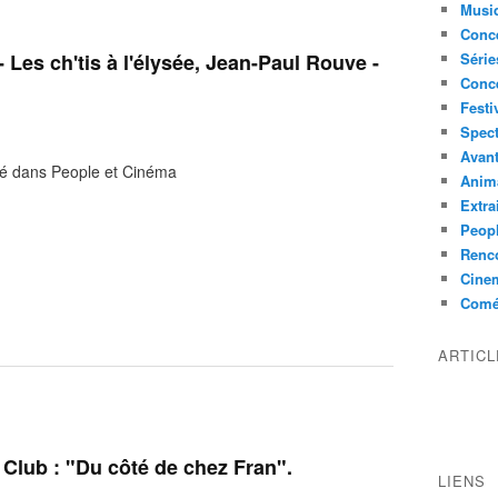
Musi
Conce
- Les ch'tis à l'élysée, Jean-Paul Rouve -
Série
Conc
Festi
Spect
Avant
né dans People et Cinéma
Anim
Extra
Peop
Renco
Cine
Comé
ARTIC
 Club : "Du côté de chez Fran".
LIENS