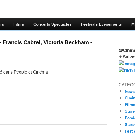
ma
Films
Concerts Spectacles
Festivals Événements
M
 - Francis Cabrel, Victoria Beckham -
@CineSt
⭐ Suive
né dans People et Cinéma
CATÉG
News
Ciné
Film
Stars
Band
Stars
Festi