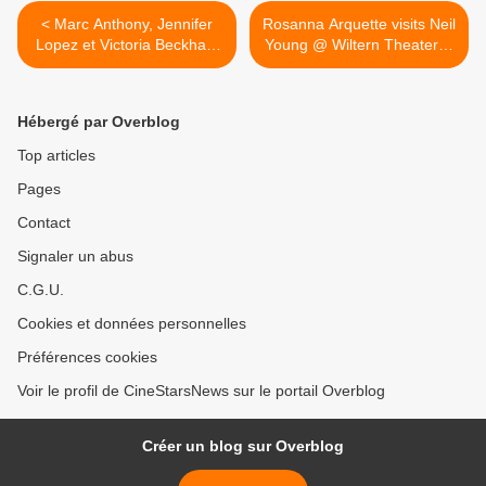
< Marc Anthony, Jennifer
Rosanna Arquette visits Neil
Lopez et Victoria Beckham
Young @ Wiltern Theater in
at Simon Fuller induction
Los Angeles >
ceremony
Hébergé par Overblog
Top articles
Pages
Contact
Signaler un abus
C.G.U.
Cookies et données personnelles
Préférences cookies
Voir le profil de CineStarsNews sur le portail Overblog
Créer un blog sur Overblog