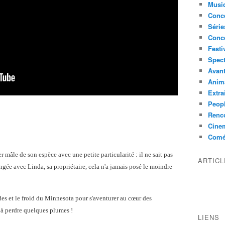
Musi
Conce
Série
Conc
Festi
Spect
Avant
Anim
Extra
Peop
Renco
Cine
Comé
er mâle de son espèce avec une petite particularité : il ne sait pas
ARTIC
angée avec Linda, sa propriétaire, cela n'a jamais posé le moindre
udes et le froid du Minnesota pour s'aventurer au cœur des
e à perdre quelques plumes !
LIENS