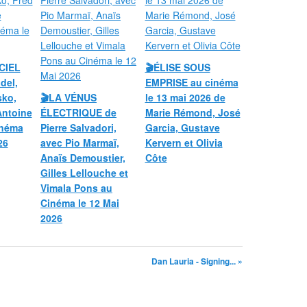
CIEL
🎬ÉLISE SOUS
del,
EMPRISE au cinéma
sko,
🎬LA VÉNUS
le 13 mai 2026 de
Antoine
ÉLECTRIQUE de
Marie Rémond, José
inéma
Pierre Salvadori,
Garcia, Gustave
26
avec Pio Marmaï,
Kervern et Olivia
Anaïs Demoustier,
Côte
Gilles Lellouche et
Vimala Pons au
Cinéma le 12 Mai
2026
Dan Lauria - Signing... »