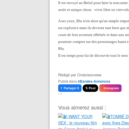
Il est envoyé au Brésil pour faire la rencontre 
seule et unique chose : vivre libre en virevolt
A ses yeux, Blu n'est alors qu'un simple empo
est explosive mais ils devront tant bien que 
cours de leur aventure effrénée et dans une at
pourront compter sur des personnages hauts en
Blu.
Il est temps pour lui de découvrir tout le sens
Rédigé par
Cinéstarsnews
Publié dans
#Bandes-Annonces
f Partager 0
𝕏 Post
Instagram
```
Vous aimerez aussi :