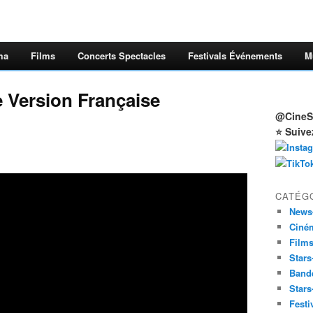
ma
Films
Concerts Spectacles
Festivals Événements
M
Version Française
@CineSt
⭐ Suive
CATÉG
News
Ciné
Film
Stars
Band
Stars
Festi