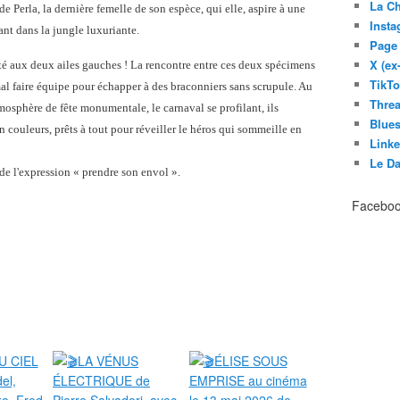
La C
de Perla, la dernière femelle de son espèce, qui elle, aspire à une
Inst
ant dans la jungle luxuriante.
Page
X (ex
té aux deux ailes gauches ! La rencontre entre ces deux spécimens
TikT
mal faire équipe pour échapper à des braconniers sans scrupule. Au
Thre
mosphère de fête monumentale, le carnaval se profilant, ils
Blues
 couleurs, prêts à tout pour réveiller le héros qui sommeille en
Link
Le D
 de l'expression « prendre son envol ».
Facebo