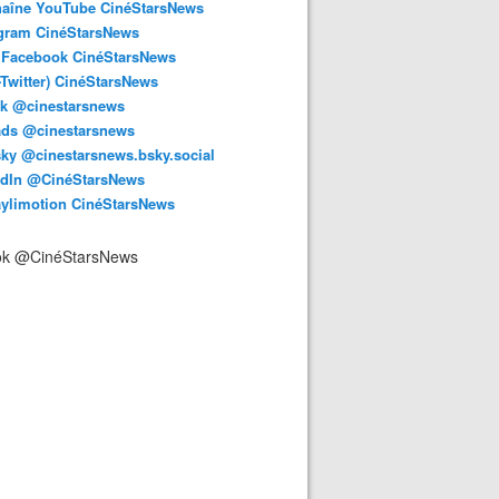
haîne YouTube CinéStarsNews
agram CinéStarsNews
 Facebook CinéStarsNews
-Twitter) CinéStarsNews
ok @cinestarsnews
ads @cinestarsnews
ky @cinestarsnews.bsky.social‬
edIn @CinéStarsNews
aylimotion CinéStarsNews
ok @CinéStarsNews