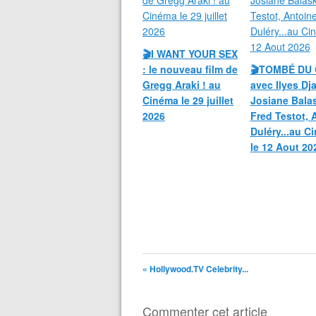
🎬I WANT YOUR SEX
: le nouveau film de
🎬TOMBÉ DU 
Gregg Araki ! au
avec Ilyes Dja
Cinéma le 29 juillet
Josiane Bala
2026
Fred Testot, 
Duléry...au C
le 12 Aout 20
« Hollywood.TV Celebrity...
Commenter cet article