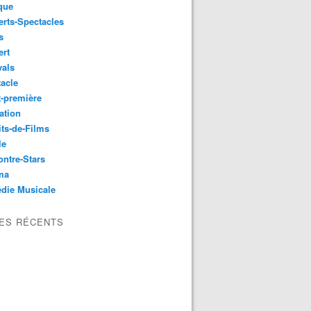
que
rts-Spectacles
s
ert
vals
acle
-première
ation
its-de-Films
le
ntre-Stars
ma
die Musicale
LES RÉCENTS