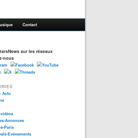
usique
Contact
arsNews sur les réseaux
z-nous
ORIES
- Actu
ma
s
-vidéos
es-Annonces
-à-Paris
vals-Evénements