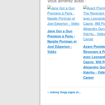
Vous aimerez aussi :
Jane Got a Gun
Premiere à Paris -
Natalie Portman et
Joel Edgerton -
Avant Premiè
Vidéo
Revenant à Pa
avec Leonard
Caprio, Will P
Alejandro Go
Iñárritu - Vid
Carpet
« Johnny Depp signs at...