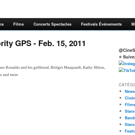
ma
Films
Concerts Spectacles
Festivals Événements
M
ity GPS - Feb. 15, 2011
@CineSt
⭐ Suive
no Ronaldo and his girlfriend, Bridget Marquardt, Kathy Hilton,
io and more.
CATÉG
News
Ciné
Film
Stars
Band
Stars
Festi