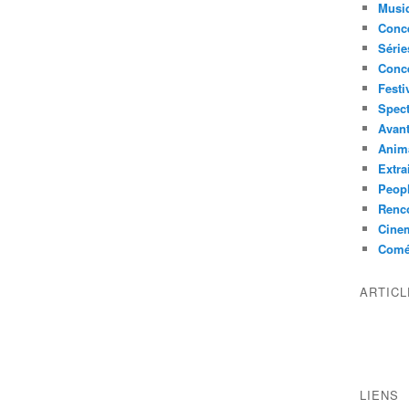
Musi
Conce
Série
Conc
Festi
Spect
Avant
Anim
Extra
Peop
Renco
Cine
Comé
ARTIC
LIENS