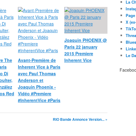
La C
Inst
Page
X (ex
TikT
Thre
Joaquin PHOENIX @
Blues
Paris 22 january
Link
2015 Premiere
Le D
re The
Avant-Première de
Inherent Vice
ris
Inherent Vice à Paris
Facebo
o Di
avec Paul Thomas
oulter,
Anderson et
nzález
Joaquin Phoenix -
éos Red
Vidéo #Premiere
#InherentVice #Paris
RIO Bande Annonce Version... »