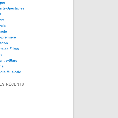
que
rts-Spectacles
s
ert
vals
acle
-première
ation
its-de-Films
le
ntre-Stars
ma
die Musicale
LES RÉCENTS