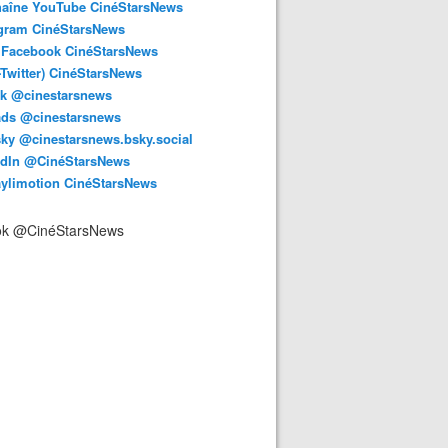
haîne YouTube CinéStarsNews
agram CinéStarsNews
 Facebook CinéStarsNews
-Twitter) CinéStarsNews
ok @cinestarsnews
ads @cinestarsnews
ky @cinestarsnews.bsky.social‬
edIn @CinéStarsNews
aylimotion CinéStarsNews
ok @CinéStarsNews