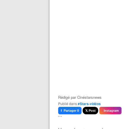
Rédigé par
Cinéstarsnews
Publié dans
#Stars-vidéos
f Partager 0
𝕏 Post
Instagram
```