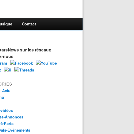
usique
Contact
arsNews sur les réseaux
z-nous
ORIES
- Actu
ma
s
-vidéos
es-Annonces
-à-Paris
vals-Evénements