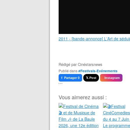
2011 - [bande-annonce] L'Art de sédui
Rédigé par
Cinéstarsnews
Publié dans
#Festivals-Evénements
f Partager 0
𝕏 Post
Instagram
```
Vous aimerez aussi :