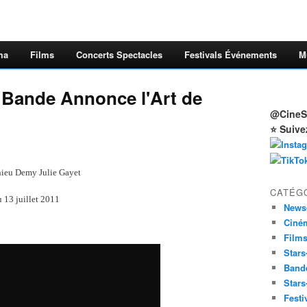
ma
Films
Concerts Spectacles
Festivals Événements
M
 Bande Annonce l'Art de
@CineSt
⭐ Suive
hieu Demy Julie Gayet
CATÉG
u 13 juillet 2011
News
Ciné
Film
Stars
Band
Stars
Festi