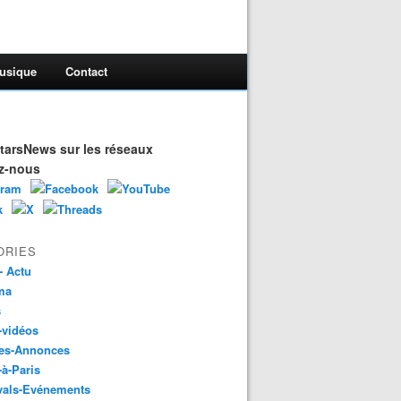
usique
Contact
arsNews sur les réseaux
z-nous
ORIES
- Actu
ma
s
-vidéos
es-Annonces
-à-Paris
vals-Evénements