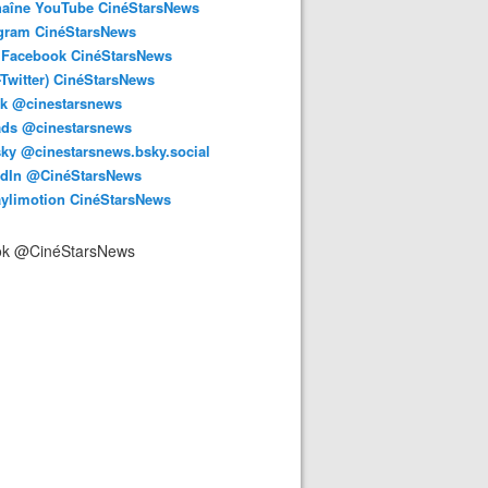
haîne YouTube CinéStarsNews
agram CinéStarsNews
 Facebook CinéStarsNews
-Twitter) CinéStarsNews
ok @cinestarsnews
ads @cinestarsnews
ky @cinestarsnews.bsky.social‬
edIn @CinéStarsNews
aylimotion CinéStarsNews
ok @CinéStarsNews