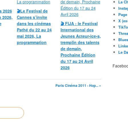
La C
Inst
s 2026
🎬Le Festival de
Page
n 2026,
Cannes s’invite
X (ex
e
dans les cinémas
🎬 FIJA : le Festival
TikT
Pathé du 22 au 24
International des
Thre
mai 2026, La
Jeunes Acteur•ice•s,
Blues
programmation
tremplin des talents
Link
de demain,
Le D
Prochaine Édition
du 17 au 24 Avril
Facebo
2026
Paris Cinéma 2011 - Hop... »