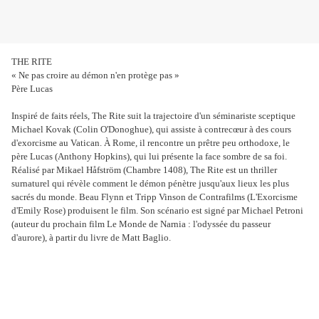
THE RITE
« Ne pas croire au démon n'en protège pas »
Père Lucas
Inspiré de faits réels, The Rite suit la trajectoire d'un séminariste sceptique
Michael Kovak (Colin O'Donoghue), qui assiste à contrecœur à des cours
d'exorcisme au Vatican. À Rome, il rencontre un prêtre peu orthodoxe, le
père Lucas (Anthony Hopkins), qui lui présente la face sombre de sa foi.
Réalisé par Mikael Håfström (Chambre 1408), The Rite est un thriller
surnaturel qui révèle comment le démon pénètre jusqu'aux lieux les plus
sacrés du monde. Beau Flynn et Tripp Vinson de Contrafilms (L'Exorcisme
d'Emily Rose) produisent le film. Son scénario est signé par Michael Petroni
(auteur du prochain film Le Monde de Narnia : l'odyssée du passeur
d'aurore), à partir du livre de Matt Baglio.