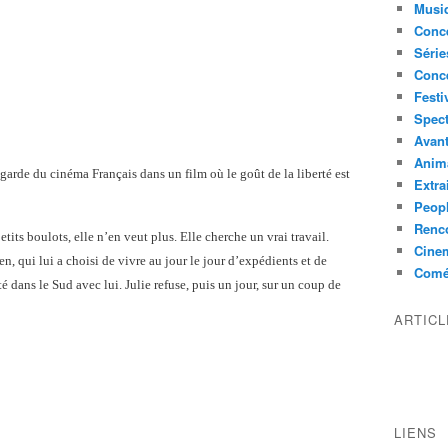
Musi
Conce
Série
Conc
Festi
Spect
Avant
Anim
garde du cinéma Français dans un film où le goût de la liberté est
Extra
Peop
Renco
petits boulots, elle n’en veut plus. Elle cherche un vrai travail.
Cine
n, qui lui a choisi de vivre au jour le jour d’expédients et de
Comé
été dans le Sud avec lui. Julie refuse, puis un jour, sur un coup de
ARTIC
LIENS