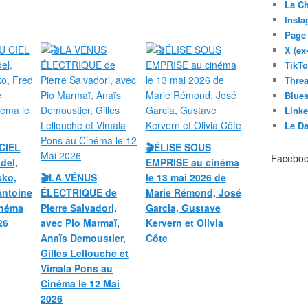
La C
Inst
Page
X (ex
TikT
Thre
Blues
Link
Le D
CIEL
🎬ÉLISE SOUS
Facebo
del,
EMPRISE au cinéma
sko,
🎬LA VÉNUS
le 13 mai 2026 de
Antoine
ÉLECTRIQUE de
Marie Rémond, José
inéma
Pierre Salvadori,
Garcia, Gustave
26
avec Pio Marmaï,
Kervern et Olivia
Anaïs Demoustier,
Côte
Gilles Lellouche et
Vimala Pons au
Cinéma le 12 Mai
2026