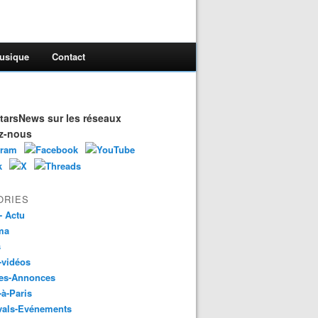
usique
Contact
arsNews sur les réseaux
z-nous
ORIES
- Actu
ma
s
-vidéos
es-Annonces
-à-Paris
vals-Evénements