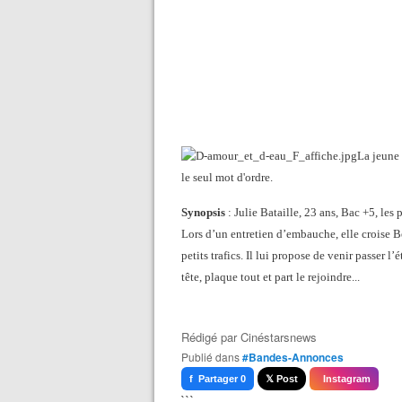
La jeune 
le seul mot d'ordre.
Synopsis
: Julie Bataille, 23 ans, Bac +5, les 
Lors d’un entretien d’embauche, elle croise Be
petits trafics. Il lui propose de venir passer l’
tête, plaque tout et part le rejoindre...
Rédigé par
Cinéstarsnews
Publié dans
#Bandes-Annonces
f Partager 0
𝕏 Post
Instagram
```