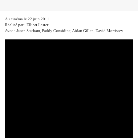
Au cinéma le 22 juin 2011.
Réalisé par : Elliott Lester
Avec : Jason Statham, Paddy Considine, Aidan Gillen, David Morrissey