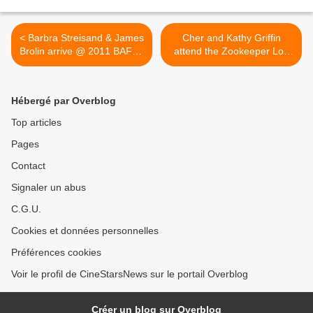
< Barbra Streisand & James
Cher and Kathy Griffin
Brolin arrive @ 2011 BAFTA
attend the Zookeeper Los
in Los Angeles
Angeles Premiere >
Hébergé par Overblog
Top articles
Pages
Contact
Signaler un abus
C.G.U.
Cookies et données personnelles
Préférences cookies
Voir le profil de CineStarsNews sur le portail Overblog
Créer un blog sur Overblog