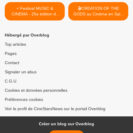
< Festival MUSIC &
🎬CREATION OF THE
CINEMA - 25e édition du
GODS au Cinéma en Salle
Festival international Music
10 et 11 Février 2024 >
& Cinema Marseille (MCM)
se tiendra du 1er au 6 avril
Hébergé par Overblog
2024.
Top articles
Pages
Contact
Signaler un abus
C.G.U.
Cookies et données personnelles
Préférences cookies
Voir le profil de CineStarsNews sur le portail Overblog
Créer un blog sur Overblog