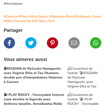
#HorsSaison
#Cinéma
#Films
#HorsSaison
#Stéphane Brizé
#Guillaume Canet
#Alba Rohrwacher
#20 Mars 2024
Partager
Vous aimerez aussi
🎬SOUDAIN de Ryûsuke Hamaguchi,
avec Virginie Efira et Tao Okamoto
double prix d'interprétation féminine
à Cannes
🎬I PLAY ROCKY : l'incroyable histoire
vraie derrière la légende avec
Anthony Ippolito, AnnaSophia Robb