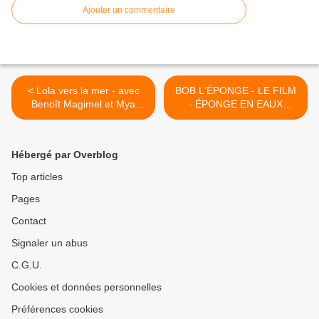
Ajouter un commentaire
< Lola vers la mer - avec
BOB L'ÉPONGE - LE FILM
Benoît Magimel et Mya
- ÉPONGE EN EAUX
Bollaers au Cinéma le 11
TROUBLES - La Bande
Décembre
Annonce et l'Affiche
Officielle >
Hébergé par Overblog
Top articles
Pages
Contact
Signaler un abus
C.G.U.
Cookies et données personnelles
Préférences cookies