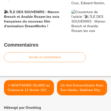
🎬L'ÎLE DES SOUVENIRS : Manon
Bresch et Anaïde Rozam les voix
françaises du nouveau film
d'animation DreamWorks !
Commentaires
Ajouter un commentaire
< NIGHTMARE ISLAND au
Un Ami Extraordinaire Avec
Cinéma le 12 février 2020 -
Tom Hanks, Matthew Rhys -
La Bande Annonce bien
Bande Annonce >
flippante
Hébergé par Overblog