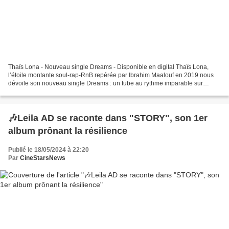
Thaïs Lona - Nouveau single Dreams - Disponible en digital Thaïs Lona,
l’étoile montante soul-rap-RnB repérée par Ibrahim Maalouf en 2019 nous
dévoile son nouveau single Dreams : un tube au rythme imparable sur
lequel sa voix fait merveille. Sous un groove...
🎶Leila AD se raconte dans "STORY", son 1er
album prônant la résilience
Publié le 18/05/2024 à 22:20
Par
CineStarsNews