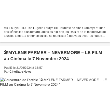
Ms. Lauryn Hill & The Fugees Lauryn Hill, lauréate de cinq Grammys et l'une
des icônes les plus remarquables du hip-hop, du R&B et de la mode/style de
tous les temps, a annoncé qu'elle se réunissait à nouveau avec les Fugees
pour partager la tête d'affiche...
🎤MYLENE FARMER – NEVERMORE – LE FILM
au Cinéma le 7 Novembre 2024
Publié le 21/06/2024 à 15:57
Par
CineStarsNews