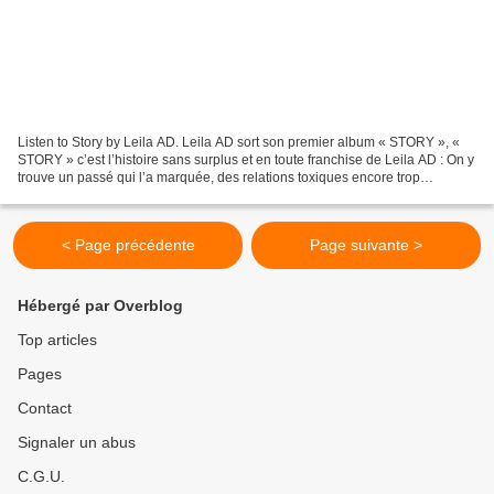
Listen to Story by Leila AD. Leila AD sort son premier album « STORY », «
STORY » c’est l’histoire sans surplus et en toute franchise de Leila AD : On y
trouve un passé qui l’a marquée, des relations toxiques encore trop
présentes, de la violence (« Automatique...
< Page précédente
Page suivante >
Hébergé par Overblog
Top articles
Pages
Contact
Signaler un abus
C.G.U.