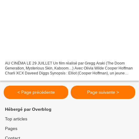
AU CINÉMA LE 29 JUILLET Un film réalisé par Gregg Araki (The Doom
Generation, Mysterious Skin, Kaboom…) Avec Olivia Wilde Cooper Hoffman
Charli XCX Daveed Diggs Synopsis : Elliot (Cooper Hoffman), un jeune
homme naïf en quête de sens, décroche le poste...
< Page précédente
Page suivante >
Hébergé par Overblog
Top articles
Pages
Contact