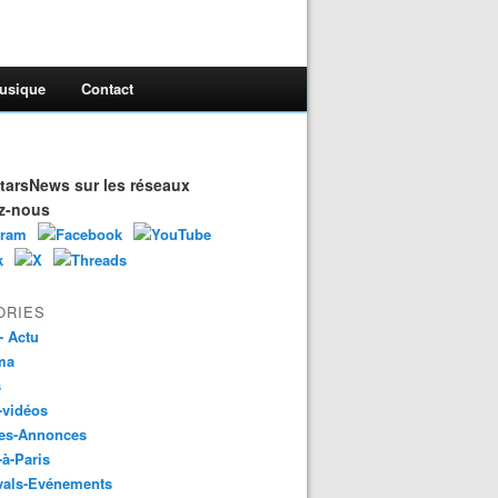
usique
Contact
arsNews sur les réseaux
z-nous
ORIES
- Actu
ma
s
-vidéos
es-Annonces
-à-Paris
vals-Evénements