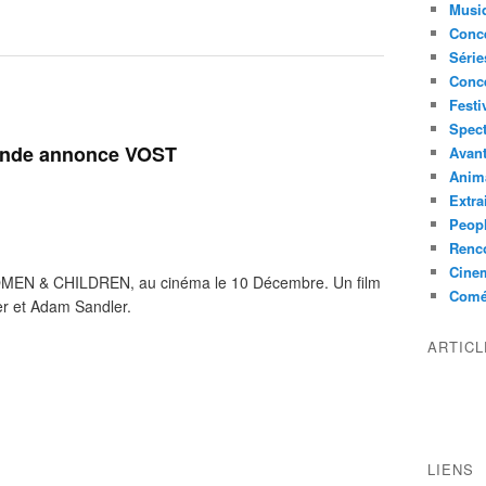
Musi
Conce
Série
Conc
Festi
Spect
ande annonce VOST
Avant
Anim
Extra
Peop
Renco
Cine
EN & CHILDREN, au cinéma le 10 Décembre. Un film
Comé
r et Adam Sandler.
ARTIC
LIENS