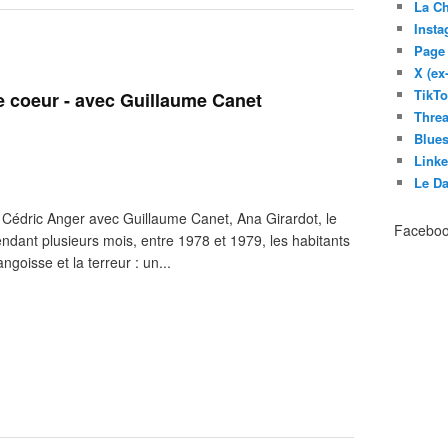
La C
Inst
Page
X (ex
TikT
le coeur - avec Guillaume Canet
Thre
Blues
Link
Le D
de Cédric Anger avec Guillaume Canet, Ana Girardot, le
Facebo
dant plusieurs mois, entre 1978 et 1979, les habitants
ngoisse et la terreur : un...