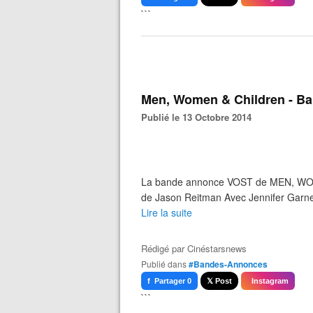
```
Men, Women & Children - B
Publié le 13 Octobre 2014
La bande annonce VOST de MEN, WOM
de Jason Reitman Avec Jennifer Garne
Lire la suite
Rédigé par
Cinéstarsnews
Publié dans
#Bandes-Annonces
f Partager 0
𝕏 Post
Instagram
```