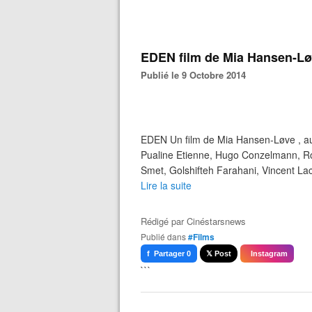
EDEN film de Mia Hansen-Lø
Publié le 9 Octobre 2014
EDEN Un film de Mia Hansen-Løve , au
Pualine Etienne, Hugo Conzelmann, R
Smet, Golshifteh Farahani, Vincent La
Lire la suite
Rédigé par
Cinéstarsnews
Publié dans
#Films
f Partager 0
𝕏 Post
Instagram
```