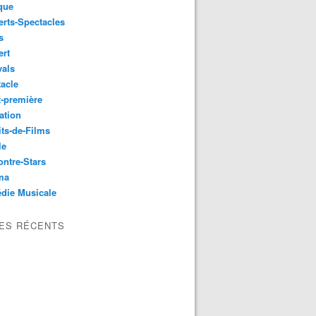
que
rts-Spectacles
s
ert
vals
acle
-première
ation
its-de-Films
le
ntre-Stars
ma
die Musicale
LES RÉCENTS