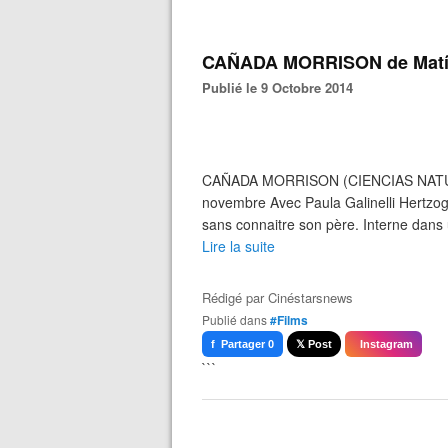
CAÑADA MORRISON de Matías
Publié le 9 Octobre 2014
CAÑADA MORRISON (CIENCIAS NATURAL
novembre Avec Paula Galinelli Hertzog,
sans connaitre son père. Interne dans u
Lire la suite
Rédigé par
Cinéstarsnews
Publié dans
#Films
f Partager 0
𝕏 Post
Instagram
```