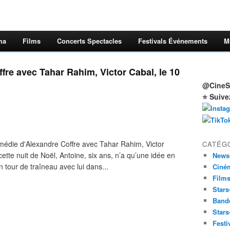
ma
Films
Concerts Spectacles
Festivals Événements
M
fre avec Tahar Rahim, Victor Cabal, le 10
@CineSt
⭐ Suive
édie d'Alexandre Coffre avec Tahar Rahim, Victor
CATÉG
tte nuit de Noël, Antoine, six ans, n’a qu’une idée en
News
un tour de traîneau avec lui dans...
Ciné
Film
Stars
Band
Stars
Festi