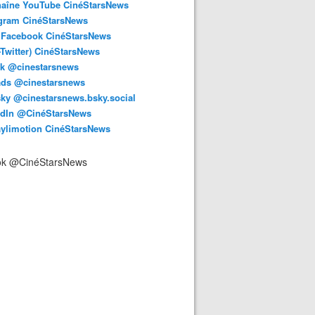
haîne YouTube CinéStarsNews
agram CinéStarsNews
 Facebook CinéStarsNews
-Twitter) CinéStarsNews
ok @cinestarsnews
ads @cinestarsnews
ky @cinestarsnews.bsky.social‬
edIn @CinéStarsNews
aylimotion CinéStarsNews
ok @CinéStarsNews