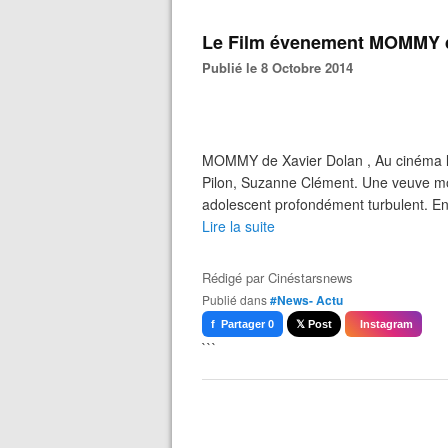
Le Film évenement MOMMY de
Publié le 8 Octobre 2014
MOMMY de Xavier Dolan , Au cinéma le
Pilon, Suzanne Clément. Une veuve mon
adolescent profondément turbulent. Ense
Lire la suite
Rédigé par
Cinéstarsnews
Publié dans
#News- Actu
f Partager 0
𝕏 Post
Instagram
```