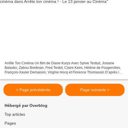
Arrête Ton Cinéma Un film de Diane Kurys Avec Sylvie Testud, Josiane
Balasko, Zabou Breitman, Fred Testot, Claire Keim, Hélène de Fougerolles,
François-Xavier Demaison, Virgine Hocq et Florence Thomassin D’après le
livre de Sylvie Testud : « C’est le...
< Page précédente
Page suivante >
Hébergé par Overblog
Top articles
Pages