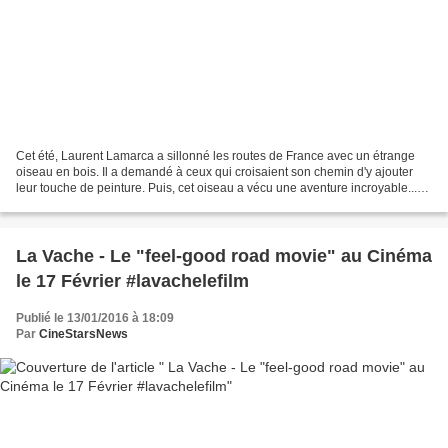
Cet été, Laurent Lamarca a sillonné les routes de France avec un étrange
oiseau en bois. Il a demandé à ceux qui croisaient son chemin d'y ajouter
leur touche de peinture. Puis, cet oiseau a vécu une aventure incroyable...
révélée dans le clip "Le Vol...
La Vache - Le "feel-good road movie" au Cinéma
le 17 Février #lavachelefilm
Publié le 13/01/2016 à 18:09
Par
CineStarsNews