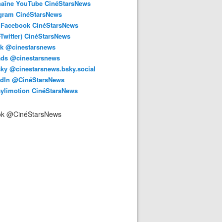
haîne YouTube CinéStarsNews
agram CinéStarsNews
 Facebook CinéStarsNews
-Twitter) CinéStarsNews
ok @cinestarsnews
ads @cinestarsnews
ky @cinestarsnews.bsky.social‬
edIn @CinéStarsNews
aylimotion CinéStarsNews
ok @CinéStarsNews