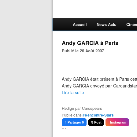
Accueil
News Actu
Ciné
Andy GARCIA à Paris
Publié le 26 Août 2007
Andy GARCIA était présent à Paris cet
Andy GARCIA envoyé par Caroandsta
Lire la suite
Rédigé par
Carospears
Publié dans
#Rencontre-Stars
f Partager 0
𝕏 Post
Instagram
```