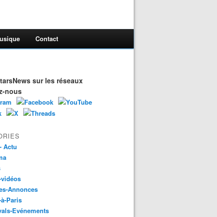
usique
Contact
arsNews sur les réseaux
z-nous
ORIES
- Actu
ma
s
-vidéos
es-Annonces
-à-Paris
vals-Evénements