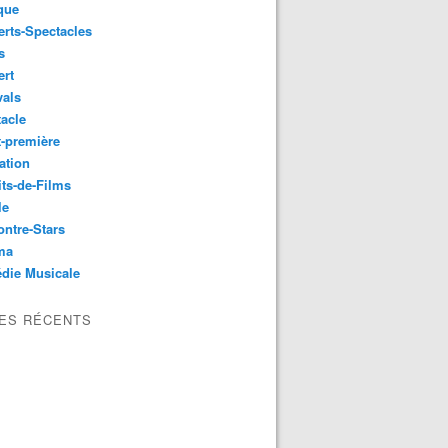
que
rts-Spectacles
s
ert
vals
acle
-première
ation
its-de-Films
le
ntre-Stars
ma
die Musicale
LES RÉCENTS