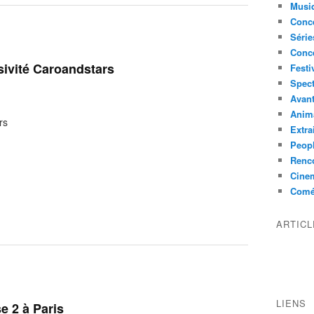
Musi
Conce
Série
Conc
sivité Caroandstars
Festi
Spect
Avant
Anim
rs
Extra
Peop
Renco
Cine
Comé
ARTIC
LIENS
e 2 à Paris