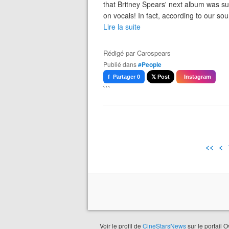
that Britney Spears' next album was su
on vocals! In fact, according to our sou
Lire la suite
Rédigé par
Carospears
Publié dans
#People
f Partager 0
𝕏 Post
Instagram
```
<<
<
Voir le profil de
CineStarsNews
sur le portail 