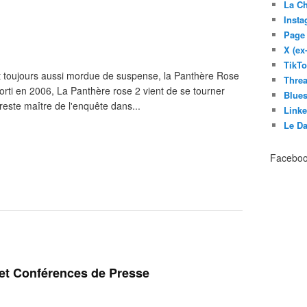
La C
Inst
Page
X (ex
TikT
et toujours aussi mordue de suspense, la Panthère Rose
Thre
orti en 2006, La Panthère rose 2 vient de se tourner
Blues
reste maître de l'enquête dans...
Link
Le D
Facebo
 et Conférences de Presse