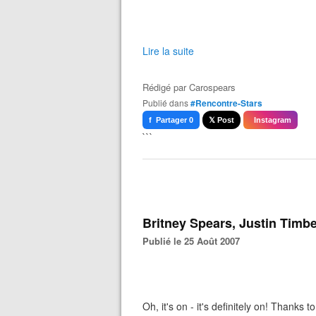
Lire la suite
Rédigé par
Carospears
Publié dans
#Rencontre-Stars
f Partager 0
𝕏 Post
Instagram
```
Britney Spears, Justin Timbe
Publié le 25 Août 2007
Oh, it's on - it's definitely on! Thank