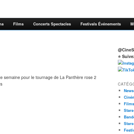
ma
Films
Concerts Spectacles
Festivals Événements
M
@CineSt
⭐ Suive
te semaine pour le tournage de La Panthère rose 2
rs
CATÉG
News
Ciné
Film
Stars
Band
Stars
Festi