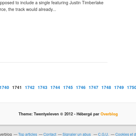
pposed to include a single featuring Justin Timberlake
rce, the track would already...
1700
1710
1720
1730
1740
1741
1742
1743
1744
1745
1746
1747
1748
1749
175
Theme: Twentyeleven © 2012 -
Hébergé par
Overblog
Overblog
Top articles
Contact
Signaler un abus
C.G.U.
Cookies et 