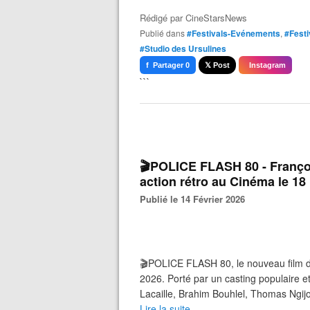
Rédigé par
CineStarsNews
Publié dans
#Festivals-Evénements
,
#Festi
#Studio des Ursulines
f Partager 0
𝕏 Post
Instagram
```
🎬POLICE FLASH 80 - Franço
action rétro au Cinéma le 18
Publié le 14 Février 2026
🎬POLICE FLASH 80, le nouveau film de
2026. Porté par un casting populaire 
Lacaille, Brahim Bouhlel, Thomas Ngijol
Lire la suite