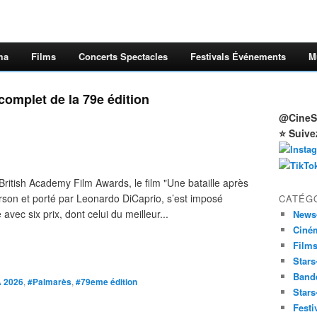
ma
Films
Concerts Spectacles
Festivals Événements
M
complet de la 79e édition
@CineSt
⭐ Suive
ritish Academy Film Awards, le film "Une bataille après
rson et porté par Leonardo DiCaprio, s’est imposé
CATÉG
vec six prix, dont celui du meilleur...
News
Ciné
Film
Stars
Band
 2026
,
#Palmarès
,
#79eme édition
Stars
Festi