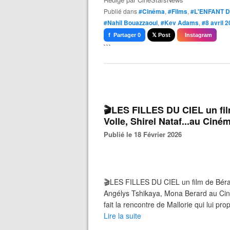
Publié dans
#Cinéma
,
#Films
,
#L'ENFANT 
#Nahïl Bouazzaoui
,
#Kev Adams
,
#8 avril 
f Partager 0
𝕏 Post
Instagram
```
🎬LES FILLES DU CIEL un fi
Volle, Shirel Nataf...au Ciné
Publié le 18 Février 2026
🎬LES FILLES DU CIEL un film de Béra
Angélys Tshikaya, Mona Berard au Ciném
fait la rencontre de Mallorie qui lui pr
Lire la suite