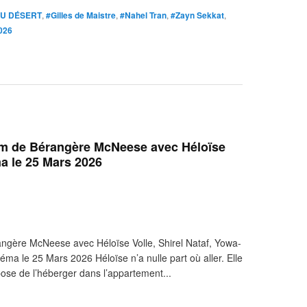
DU DÉSERT
,
#Gilles de Maistre
,
#Nahel Tran
,
#Zayn Sekkat
,
2026
lm de Bérangère McNeese avec Héloïse
ma le 25 Mars 2026
ngère McNeese avec Héloïse Volle, Shirel Nataf, Yowa-
a le 25 Mars 2026 Héloïse n’a nulle part où aller. Elle
opose de l’héberger dans l’appartement...