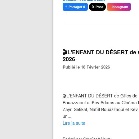
f Partager 0
𝕏 Post
Instagram
```
🎬L'ENFANT DU DÉSERT de Gil
2026
Publié le 18 Février 2026
🎬L'ENFANT DU DÉSERT de Gilles de M
Bouazzaoui et Kev Adams au Cinéma le 
Zayn Sekkat, Nahïl Bouazzaoui et Ke
un...
Lire la suite
Rédigé par
CineStarsNews