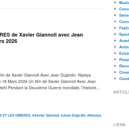
Musi
Conce
Série
Conc
Festi
S de Xavier Giannoli avec Jean
Spect
rs 2026
Avant
Anim
Extra
Peop
Renco
Cine
de Xavier Giannoli Avec Jean Dujardin, Nastya
Comé
e 18 Mars 2026 Un film de Xavier Giannoli Avec Jean
ehl Pendant la Deuxième Guerre mondiale, l’histoire...
ARTIC
S ET LES OMBRES
,
#Xavier Giannoli
,
#Jean Dujardin
,
#Nastya
LIENS