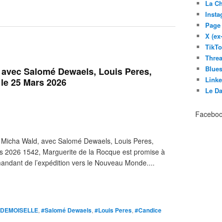
La C
Inst
Page
X (ex
TikT
Thre
Blues
avec Salomé Dewaels, Louis Peres,
Link
le 25 Mars 2026
Le D
Facebo
 Micha Wald, avec Salomé Dewaels, Louis Peres,
 2026 1542, Marguerite de la Rocque est promise à
andant de l’expédition vers le Nouveau Monde....
A DEMOISELLE
,
#Salomé Dewaels
,
#Louis Peres
,
#Candice