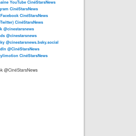
haîne YouTube CinéStarsNews
agram CinéStarsNews
 Facebook CinéStarsNews
-Twitter) CinéStarsNews
ok @cinestarsnews
ads @cinestarsnews
ky @cinestarsnews.bsky.social‬
edIn @CinéStarsNews
aylimotion CinéStarsNews
ok @CinéStarsNews