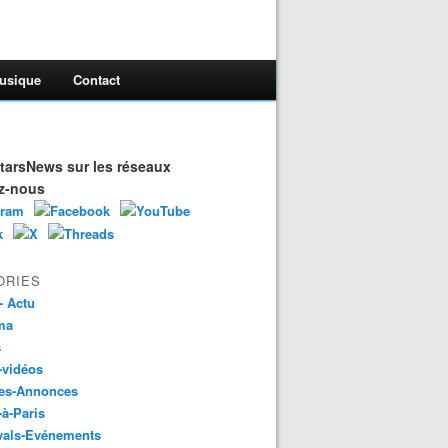
usique
Contact
arsNews sur les réseaux
z-nous
ORIES
- Actu
ma
s
-vidéos
es-Annonces
-à-Paris
vals-Evénements