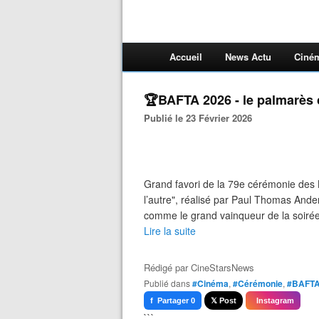
Accueil
News Actu
Ciné
🏆BAFTA 2026 - le palmarès 
Publié le 23 Février 2026
Grand favori de la 79e cérémonie des B
l’autre", réalisé par Paul Thomas Ande
comme le grand vainqueur de la soirée a
Lire la suite
Rédigé par
CineStarsNews
Publié dans
#Cinéma
,
#Cérémonie
,
#BAFTA
f Partager 0
𝕏 Post
Instagram
```