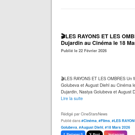
🎬LES RAYONS ET LES OMBRE
Dujardin au Cinéma le 18 Ma
Publié le 22 Février 2026
🎬LES RAYONS ET LES OMBRES Un film 
Golubeva et August Diehl au Cinéma l
Dujardin, Nastya Golubeva et August Di
Lire la suite
Rédigé par
CineStarsNews
Publié dans
#Cinéma
,
#Films
,
#LES RAYON
Golubeva
,
#August Diehl
,
#18 Mars 2026
f Partager 0
𝕏 Post
Instagram