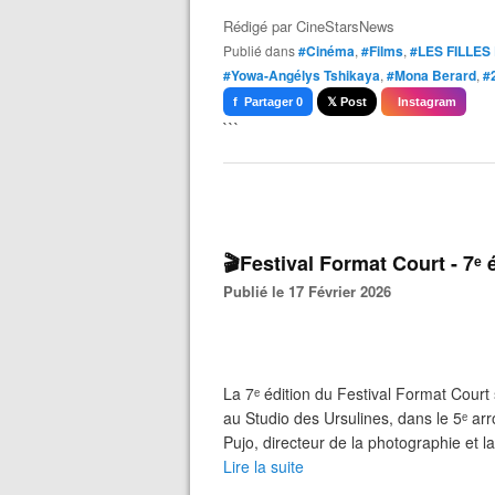
Rédigé par
CineStarsNews
Publié dans
#Cinéma
,
#Films
,
#LES FILLES
#Yowa-Angélys Tshikaya
,
#Mona Berard
,
#
f Partager 0
𝕏 Post
Instagram
```
🎬Festival Format Court - 7ᵉ 
Publié le 17 Février 2026
La 7ᵉ édition du Festival Format Court
au Studio des Ursulines, dans le 5ᵉ arr
Pujo, directeur de la photographie et la
Lire la suite