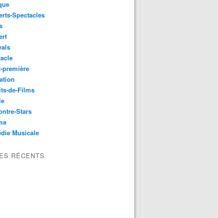
que
rts-Spectacles
s
ert
vals
acle
-première
ation
its-de-Films
le
ntre-Stars
ma
die Musicale
LES RÉCENTS