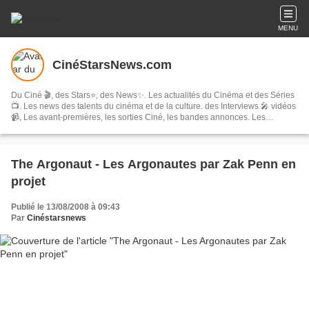
MENU
CinéStarsNews.com
Du Ciné 🎬, des Stars⭐, des News✨. Les actualités du Cinéma et des Séries
📺. Les news des talents du cinéma et de la culture. des Interviews 🎤 vidéos
📹, Les avant-premières, les sorties Ciné, les bandes annonces. Les
festivals, concerts & tournées, spectacles, les comédies musicales…
The Argonaut - Les Argonautes par Zak Penn en
projet
Publié le 13/08/2008 à 09:43
Par
Cinéstarsnews