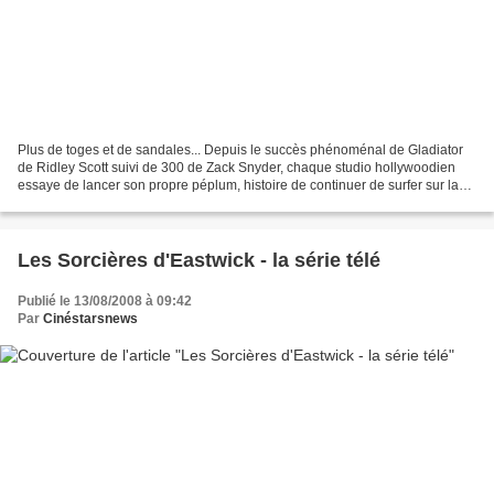
Plus de toges et de sandales... Depuis le succès phénoménal de Gladiator
de Ridley Scott suivi de 300 de Zack Snyder, chaque studio hollywoodien
essaye de lancer son propre péplum, histoire de continuer de surfer sur la
vague du succès. Dénombrer l'ensemble...
Les Sorcières d'Eastwick - la série télé
Publié le 13/08/2008 à 09:42
Par
Cinéstarsnews