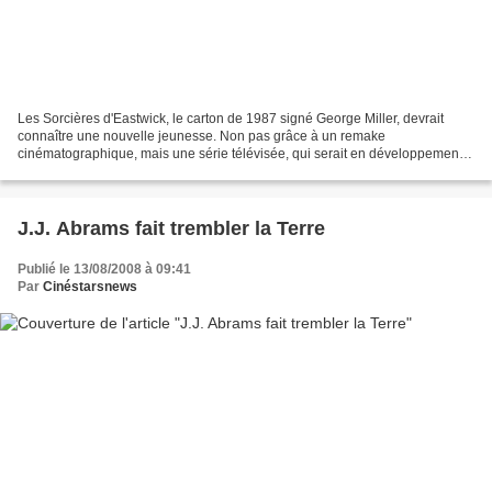
Les Sorcières d'Eastwick, le carton de 1987 signé George Miller, devrait
connaître une nouvelle jeunesse. Non pas grâce à un remake
cinématographique, mais une série télévisée, qui serait en développement.
C'est Maggie Friedman, aux manettes, entre autres,...
J.J. Abrams fait trembler la Terre
Publié le 13/08/2008 à 09:41
Par
Cinéstarsnews