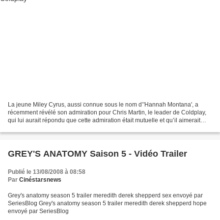
La jeune Miley Cyrus, aussi connue sous le nom d’'Hannah Montana', a
récemment révélé son admiration pour Chris Martin, le leader de Coldplay,
qui lui aurait répondu que cette admiration était mutuelle et qu’il aimerait
qu’elle participe à certains concerts...
GREY'S ANATOMY Saison 5 - Vidéo Trailer
Publié le 13/08/2008 à 08:58
Par
Cinéstarsnews
Grey's anatomy season 5 trailer meredith derek shepperd sex envoyé par
SeriesBlog Grey's anatomy season 5 trailer meredith derek shepperd hope
envoyé par SeriesBlog