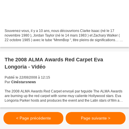
Souvenez-vous, il y a 10 ans, nous découvrions Clarke Isaac (né le 17
novembre 1980 ), Jordan Taylor (né le 14 mars 1983 ) et Zachary Walker (
22 octobre 1985 ) avec le tube “MmmBop “, titre pleins de significations… 3
frères à l’allure hippie campagnarde,...
The 2008 ALMA Awards Red Carpet Eva
Longoria - Vidéo
Publié le 22/08/2008 à 12:15
Par
Cinéstarsnews
The 2008 ALMA Awards Red Carpet envoyé par tvguide The ALMA Awards
are burning up the red carpet with some muy caliente Hollywood stars. Eva
Longoria Parker hosts and produces the event and the Latin stars of film and
TV are collecting their awards. More...
< Page précédente
Page suivante >