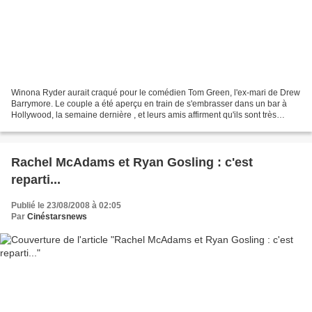
Winona Ryder aurait craqué pour le comédien Tom Green, l'ex-mari de Drew
Barrymore. Le couple a été aperçu en train de s'embrasser dans un bar à
Hollywood, la semaine dernière , et leurs amis affirment qu'ils sont très
amoureux. Winona Ryder vient de...
Rachel McAdams et Ryan Gosling : c'est
reparti...
Publié le 23/08/2008 à 02:05
Par
Cinéstarsnews