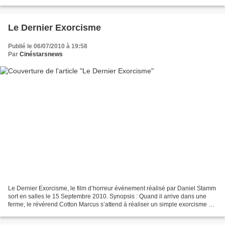
L'épave de l'avion est rapidement...
Le Dernier Exorcisme
Publié le 06/07/2010 à 19:58
Par
Cinéstarsnews
Le Dernier Exorcisme, le film d’horreur événement réalisé par Daniel Stamm
sort en salles le 15 Septembre 2010. Synopsis : Quand il arrive dans une
ferme, le révérend Cotton Marcus s’attend à réaliser un simple exorcisme sur
un fanatique religieux troublé....