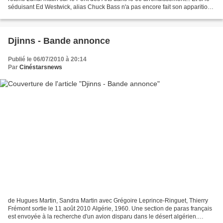
séduisant Ed Westwick, alias Chuck Bass n'a pas encore fait son apparition,
les deux stars de la...
Djinns - Bande annonce
Publié le 06/07/2010 à 20:14
Par
Cinéstarsnews
de Hugues Martin, Sandra Martin avec Grégoire Leprince-Ringuet, Thierry
Frémont sortie le 11 août 2010 Algérie, 1960. Une section de paras français
est envoyée à la recherche d'un avion disparu dans le désert algérien.