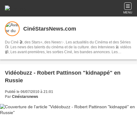
MENU
CinéStarsNews.com
Du Ciné 🎬, des Stars⭐, des News✨. Les actualités du Cinéma et des Séries
📺. Les news des talents du cinéma et de la culture. des Interviews 🎤 vidéos
📹, Les avant-premières, les sorties Ciné, les bandes annonces. Les
festivals, concerts & tournées, spectacles, les comédies musicales…
Vidéobuzz - Robert Pattinson "kidnappé" en
Russie
Publié le 06/07/2010 à 21:01
Par
Cinéstarsnews