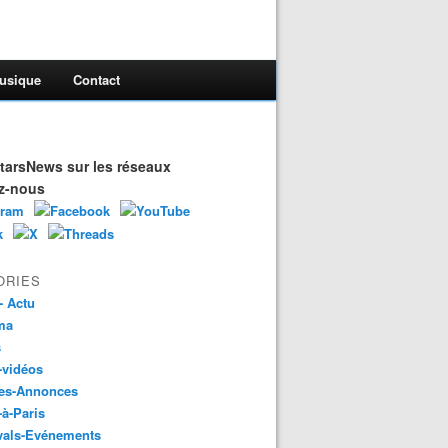
usique
Contact
arsNews sur les réseaux
z-nous
ORIES
- Actu
ma
s
-vidéos
es-Annonces
-à-Paris
vals-Evénements