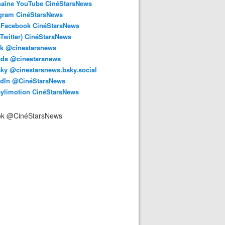
haîne YouTube CinéStarsNews
agram CinéStarsNews
 Facebook CinéStarsNews
-Twitter) CinéStarsNews
ok @cinestarsnews
ads @cinestarsnews
ky @cinestarsnews.bsky.social‬
edIn @CinéStarsNews
aylimotion CinéStarsNews
ok @CinéStarsNews