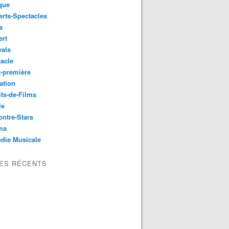
que
rts-Spectacles
s
ert
vals
acle
-première
ation
its-de-Films
le
ntre-Stars
ma
die Musicale
LES RÉCENTS