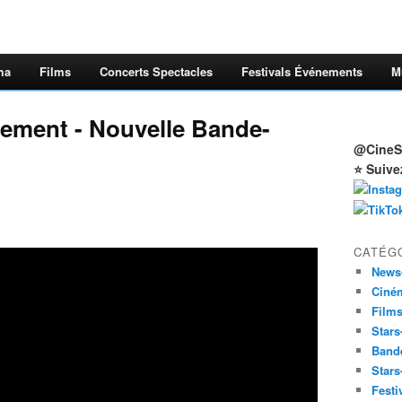
ma
Films
Concerts Spectacles
Festivals Événements
M
ment - Nouvelle Bande-
@CineSt
⭐ Suive
CATÉG
News
Ciné
Film
Stars
Band
Stars
Festi