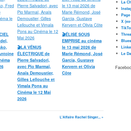
La C
Inst
Page
X (ex
TikT
CIEL
🎬ÉLISE SOUS
Thre
del,
EMPRISE au cinéma
Blues
sko,
🎬LA VÉNUS
le 13 mai 2026 de
Link
Antoine
ÉLECTRIQUE de
Marie Rémond, José
Le D
inéma
Pierre Salvadori,
Garcia, Gustave
26
avec Pio Marmaï,
Kervern et Olivia
Facebo
Anaïs Demoustier,
Côte
Gilles Lellouche et
Vimala Pons au
Cinéma le 12 Mai
2026
L'Affaire Rachel Singer... »