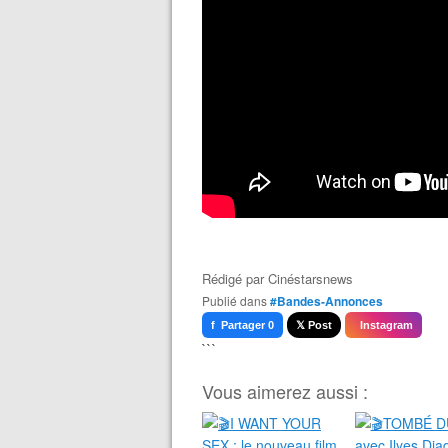
Rédigé par
Cinéstarsnews
Publié dans
#Bandes-Annonces
f Partager 0
𝕏 Post
Instagram
```
Vous aimerez aussi :