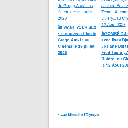
🎬I WANT YOUR SEX
: le nouveau film de
🎬TOMBÉ DU 
Gregg Araki ! au
avec Ilyes Dja
Cinéma le 29 juillet
Josiane Bala
2026
Fred Testot, 
Duléry...au C
le 12 Aout 20
« Liza Minnelli à l’Olympia