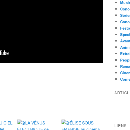
Musi
Conce
Série
Conc
Festi
Spect
Avant
Anim
Extra
Peop
Renco
Cine
Comé
ARTIC
LIENS