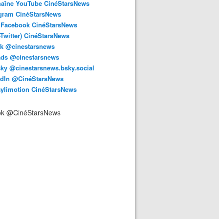
haîne YouTube CinéStarsNews
agram CinéStarsNews
 Facebook CinéStarsNews
-Twitter) CinéStarsNews
ok @cinestarsnews
ads @cinestarsnews
ky @cinestarsnews.bsky.social‬
edIn @CinéStarsNews
aylimotion CinéStarsNews
ok @CinéStarsNews