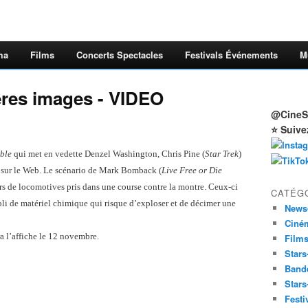
ma
Films
Concerts Spectacles
Festivals Événements
M
res images - VIDEO
@CineSt
⭐ Suive
ble
qui met en vedette Denzel Washington, Chris Pine (
Star Trek
)
 sur le Web. Le scénario de Mark Bomback (
Live Free or Die
rs de locomotives pris dans une course contre la montre. Ceux-ci
CATÉG
mpli de matériel chimique qui risque d’exploser et de décimer une
News
Ciné
a l’affiche le 12 novembre.
Film
Stars
Band
Stars
Festi