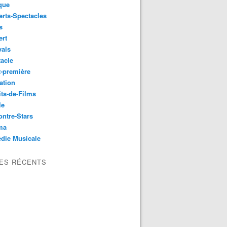
que
rts-Spectacles
s
ert
vals
acle
-première
ation
its-de-Films
le
ntre-Stars
ma
die Musicale
LES RÉCENTS