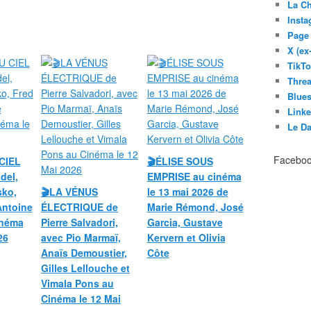
La C
Inst
Page
X (ex
TikT
Thre
Blues
Link
Le D
Facebo
CIEL
🎬ÉLISE SOUS
del,
EMPRISE au cinéma
sko,
🎬LA VÉNUS
le 13 mai 2026 de
Antoine
ÉLECTRIQUE de
Marie Rémond, José
inéma
Pierre Salvadori,
Garcia, Gustave
26
avec Pio Marmaï,
Kervern et Olivia
Anaïs Demoustier,
Côte
Gilles Lellouche et
Vimala Pons au
Cinéma le 12 Mai