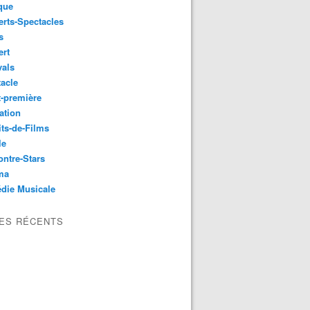
que
rts-Spectacles
s
ert
vals
acle
-première
ation
its-de-Films
le
ntre-Stars
ma
die Musicale
LES RÉCENTS