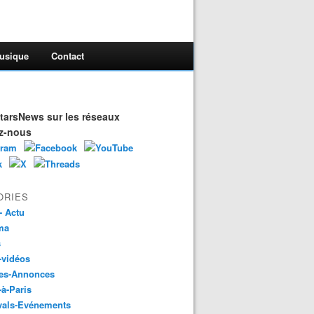
usique
Contact
arsNews sur les réseaux
z-nous
ORIES
- Actu
ma
s
-vidéos
es-Annonces
-à-Paris
vals-Evénements