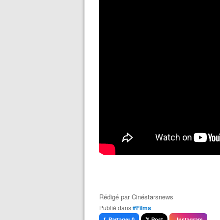
Rédigé par
Cinéstarsnews
Publié dans
#Films
f Partager 0
𝕏 Post
Instagram