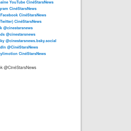
haîne YouTube CinéStarsNews
agram CinéStarsNews
 Facebook CinéStarsNews
-Twitter) CinéStarsNews
ok @cinestarsnews
ads @cinestarsnews
ky @cinestarsnews.bsky.social‬
edIn @CinéStarsNews
aylimotion CinéStarsNews
ok @CinéStarsNews