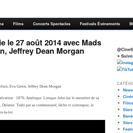
ma
Films
Concerts Spectacles
Festivals Événements
M
ie le 27 août 2014 avec Mads
n, Jeffrey Dean Morgan
@CineSt
⭐ Suive
CATÉG
elsen, Eva Green, Jeffrey Dean Morgan
News
Ciné
Salvation : 1870, Amérique. Lorsque John tue le meurtrier de sa
Film
ng, Delarue. Trahi par sa communauté, lâche et corrompue, le
Stars
rs-la-loi
Band
Stars
Festi