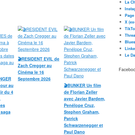
La C
Inst
Page
X (ex
TikT
Thre
Blues
Link
Le D
🎬RESIDENT EVIL de
Zach Cregger au
Facebo
Cinéma le 16
UNGER
Septembre 2026
our au
🎬BUNKER Un film
ir du 4
de Florian Zeller
,
avec Javier Bardem,
tes
Penélope Cruz,
a saga
Stephen Graham,
Patrick
Schwarzenegger et
Paul Dano