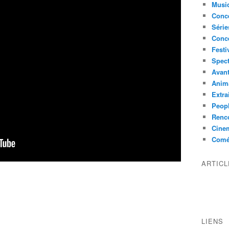
Musi
Conce
Série
Conc
Festi
Spect
Avant
Anim
Extra
Peop
Renco
Cine
Comé
ARTIC
LIENS