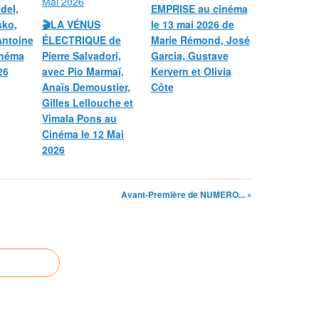
del,
EMPRISE au cinéma
sko,
🎬LA VÉNUS
le 13 mai 2026 de
Antoine
ÉLECTRIQUE de
Marie Rémond, José
inéma
Pierre Salvadori,
Garcia, Gustave
26
avec Pio Marmaï,
Kervern et Olivia
Anaïs Demoustier,
Côte
Gilles Lellouche et
Vimala Pons au
Cinéma le 12 Mai
2026
Avant-Première de NUMERO... »