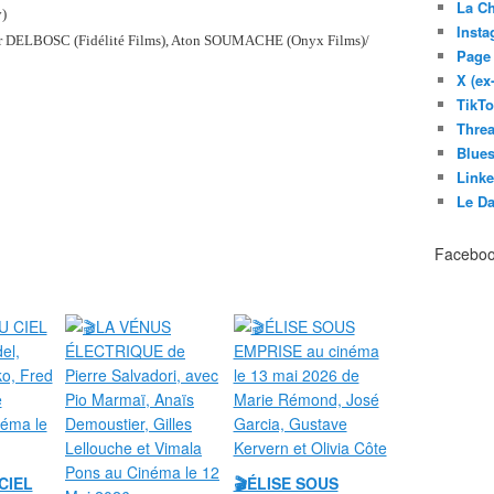
La C
y)
Inst
ELBOSC (Fidélité Films), Aton SOUMACHE (Onyx Films)/
Page
X (ex
TikT
Thre
Blues
Link
Le D
Facebo
CIEL
🎬ÉLISE SOUS