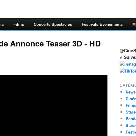
ma
Films
Concerts Spectacles
Festivals Événements
M
nde Annonce Teaser 3D - HD
@CineSt
⭐ Suive
CATÉG
News
Ciné
Film
Stars
Band
Stars
Festi