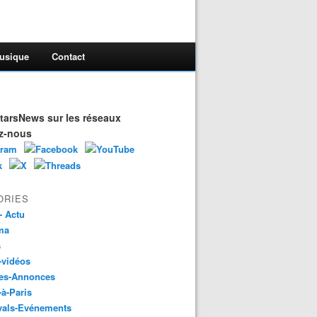
usique
Contact
arsNews sur les réseaux
z-nous
ORIES
- Actu
ma
s
-vidéos
es-Annonces
-à-Paris
vals-Evénements