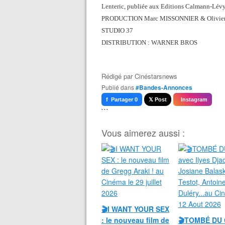
Lenteric, publiée aux Editions Calmann-Lév
PRODUCTION Marc MISSONNIER & Olivier D
STUDIO 37
DISTRIBUTION : WARNER BROS
Rédigé par
Cinéstarsnews
Publié dans
#Bandes-Annonces
f Partager 0
𝕏 Post
Instagram
```
Vous aimerez aussi :
🎬I WANT YOUR SEX
: le nouveau film de
🎬TOMBÉ DU 