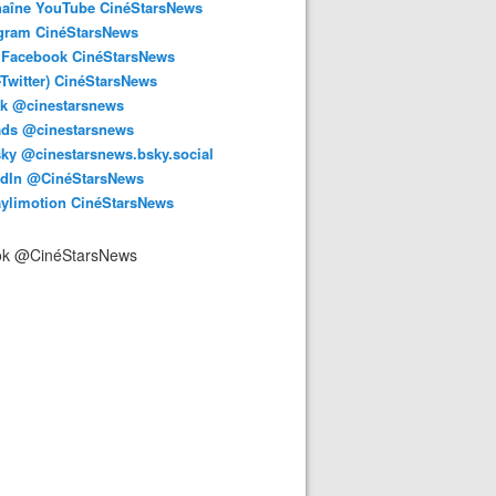
haîne YouTube CinéStarsNews
agram CinéStarsNews
 Facebook CinéStarsNews
-Twitter) CinéStarsNews
ok @cinestarsnews
ads @cinestarsnews
ky @cinestarsnews.bsky.social‬
edIn @CinéStarsNews
aylimotion CinéStarsNews
ok @CinéStarsNews