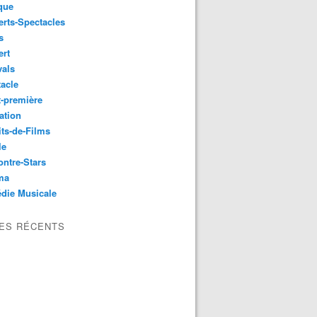
que
rts-Spectacles
s
ert
vals
acle
-première
ation
its-de-Films
le
ntre-Stars
ma
die Musicale
LES RÉCENTS