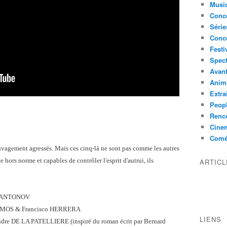
Musi
Conce
Série
Conc
Festi
Spect
Avant
Anim
Extra
Peop
Renco
Cine
Comé
uvagement agressés. Mais ces cinq-là ne sont pas comme les autres
e hors norme et capables de contrôler l'esprit d'autrui, ils
ARTIC
r ANTONOV
MOS & Francisco HERRERA
LIENS
 DE LA PATELLIERE (inspiré du roman écrit par Bernard