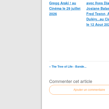
Gregg Araki ! au
avec Ilyes Dja
Cinéma le 29 juillet
Josiane Bala
2026
Fred Testot, 
Duléry...au C
le 12 Aout 20
« The Tree of Life - Bande...
Commenter cet article
Ajouter un commentaire