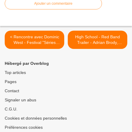
Ajouter un commentaire
< Rencontre avec Dominic
High School - Red Band
West - Festival "Séries
Trailer - Adrian Brody,
Mania" au Forum des
Michael Chiklis and Colin
images, Paris.
Hanks. >
Hébergé par Overblog
Top articles
Pages
Contact
Signaler un abus
C.G.U.
Cookies et données personnelles
Préférences cookies