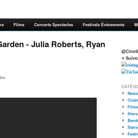
ma
Films
Concerts Spectacles
Festivals Événements
M
 Garden - Julia Roberts, Ryan
@CineSt
⭐ Suive
rden
CATÉG
News
Ciné
Film
Stars
Band
Stars
Festi