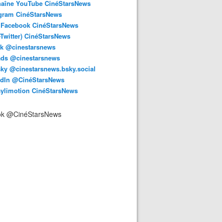
haîne YouTube CinéStarsNews
agram CinéStarsNews
 Facebook CinéStarsNews
-Twitter) CinéStarsNews
ok @cinestarsnews
ads @cinestarsnews
ky @cinestarsnews.bsky.social‬
edIn @CinéStarsNews
aylimotion CinéStarsNews
ok @CinéStarsNews