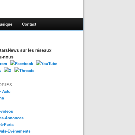
usique
Contact
arsNews sur les réseaux
z-nous
ORIES
- Actu
ma
s
-vidéos
es-Annonces
-à-Paris
vals-Evénements