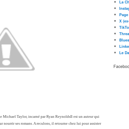
La C
Inst
Page
X (ex
TikT
Thre
Blues
Link
Le D
Facebo
 de Michael Taylor, incarné par Ryan ReynoldsIl est un auteur qui
r nourrir ses romans. A reculons, il retourne chez lui pour assister