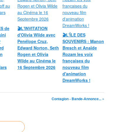
ES de
🎬L'INVITATION
ini
d'Olivia Wilde avec
🎬L'ÎLE DES
y
Penélope Cruz,
SOUVENIRS : Manon
rd
Edward Norton, Seth
Bresch et Anaïde
on
Rogen et Olivia
Rozam les voix
Wilde au Cinéma le
françaises du
Mars
16 Septembre 2026
nouveau film
d'animation
DreamWorks !
Contagion - Bande-Annonce... »