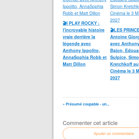
🎬I PLAY ROCKY :
l'incroyable histoire
🎬LES PRINC
vraie derrière la
Antoine Giorg
légende avec
avec Anthon
Anthony Ippolito,
Bajon, Edoua
AnnaSophia Robb et
Sulpice, Sim
Matt Dillon
Kretchkoff au
Cinéma le 3 
2027
« Présumé coupable - un...
Commenter cet article
Ajouter un commentaire