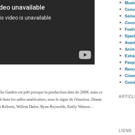
Musi
Conce
Série
Conc
Festi
Spect
Avant
Anim
Extra
Peop
Renco
Cine
Comé
 the Garden est prêt puisque la production date de 2008, mais ce
ARTIC
ué dans les salles américaines, sous le signe de l'émotion. Drame
lia Roberts, Willem Dafoe, Ryan Reynolds, Emily Watson...
LIENS