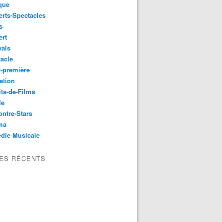
que
rts-Spectacles
s
ert
vals
acle
-première
ation
its-de-Films
le
ntre-Stars
ma
die Musicale
LES RÉCENTS