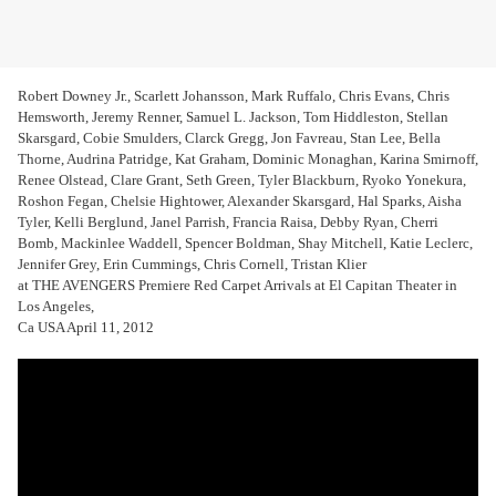
Robert Downey Jr., Scarlett Johansson, Mark Ruffalo, Chris Evans, Chris
Hemsworth, Jeremy Renner, Samuel L. Jackson, Tom Hiddleston, Stellan
Skarsgard, Cobie Smulders, Clarck Gregg, Jon Favreau, Stan Lee, Bella
Thorne, Audrina Patridge, Kat Graham, Dominic Monaghan, Karina Smirnoff,
Renee Olstead, Clare Grant, Seth Green, Tyler Blackburn, Ryoko Yonekura,
Roshon Fegan, Chelsie Hightower, Alexander Skarsgard, Hal Sparks, Aisha
Tyler, Kelli Berglund, Janel Parrish, Francia Raisa, Debby Ryan, Cherri
Bomb, Mackinlee Waddell, Spencer Boldman, Shay Mitchell, Katie Leclerc,
Jennifer Grey, Erin Cummings, Chris Cornell, Tristan Klier
at THE AVENGERS Premiere Red Carpet Arrivals at El Capitan Theater in
Los Angeles,
Ca USA April 11, 2012