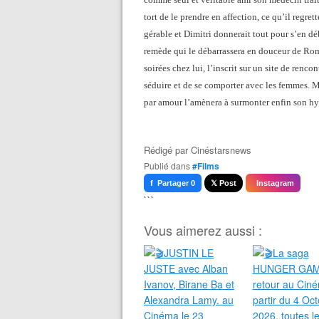
tort de le prendre en affection, ce qu’il regr
gérable et Dimitri donnerait tout pour s’en d
remède qui le débarrassera en douceur de Romai
soirées chez lui, l’inscrit sur un site de renco
séduire et de se comporter avec les femmes. Ma
par amour l’amènera à surmonter enfin son hy
Rédigé par
Cinéstarsnews
Publié dans
#Films
f Partager 0
𝕏 Post
Instagram
```
Vous aimerez aussi :