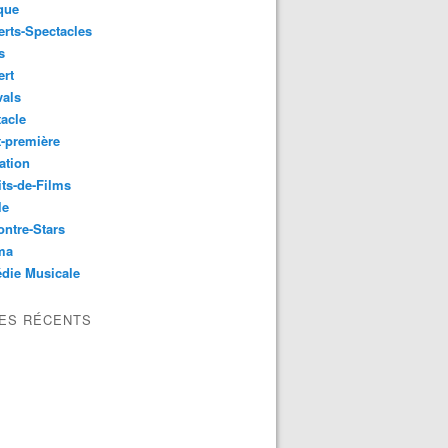
que
rts-Spectacles
s
ert
vals
acle
-première
ation
its-de-Films
le
ntre-Stars
ma
die Musicale
LES RÉCENTS