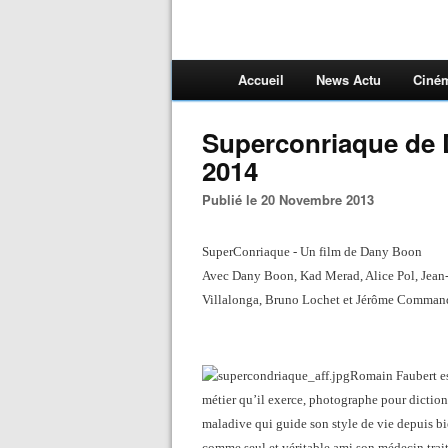
Accueil
News Actu
Ciné
Superconriaque de D
2014
Publié le 20 Novembre 2013
SuperConriaque - Un film de Dany Boon
Avec Dany Boon, Kad Merad, Alice Pol, Jean-
Villalonga, Bruno Lochet et Jérôme Comman
Romain Faubert es
métier qu’il exerce, photographe pour diction
maladive qui guide son style de vie depuis bi
comme seul et véritable ami son médecin trait