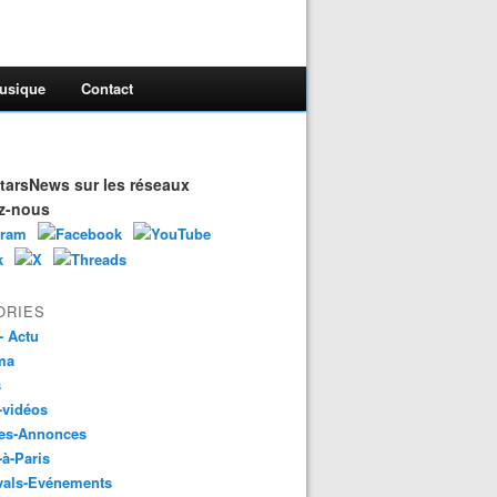
usique
Contact
arsNews sur les réseaux
z-nous
ORIES
- Actu
ma
s
-vidéos
es-Annonces
-à-Paris
vals-Evénements