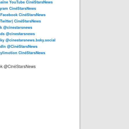
haîne YouTube CinéStarsNews
agram CinéStarsNews
 Facebook CinéStarsNews
-Twitter) CinéStarsNews
ok @cinestarsnews
ads @cinestarsnews
ky @cinestarsnews.bsky.social‬
edIn @CinéStarsNews
aylimotion CinéStarsNews
ok @CinéStarsNews