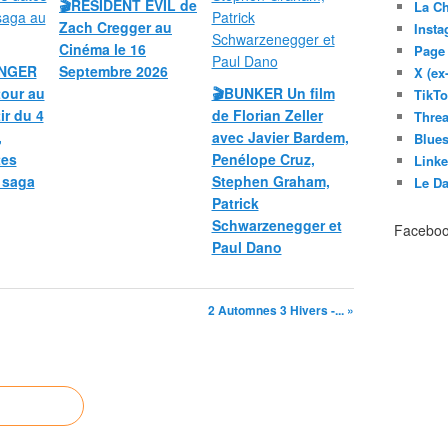
🎬RESIDENT EVIL de
La C
Zach Cregger au
Inst
Cinéma le 16
Page
UNGER
Septembre 2026
X (ex
our au
🎬BUNKER Un film
TikT
ir du 4
de Florian Zeller
Thre
,
avec Javier Bardem,
Blues
tes
Penélope Cruz,
Link
a saga
Stephen Graham,
Le D
Patrick
Schwarzenegger et
Facebo
Paul Dano
2 Automnes 3 Hivers -... »