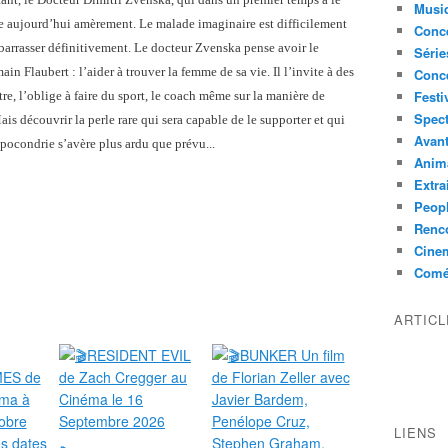
Musi
ette aujourd’hui amèrement. Le malade imaginaire est difficilement
Conce
ébarrasser définitivement. Le docteur Zvenska pense avoir le
Série
n Flaubert : l’aider à trouver la femme de sa vie. Il l’invite à des
Conc
Festi
ntre, l’oblige à faire du sport, le coach même sur la manière de
Spect
is découvrir la perle rare qui sera capable de le supporter et qui
Avant
pocondrie s’avère plus ardu que prévu...
Anim
Extra
Peop
Renco
Cine
Comé
ARTIC
LIENS