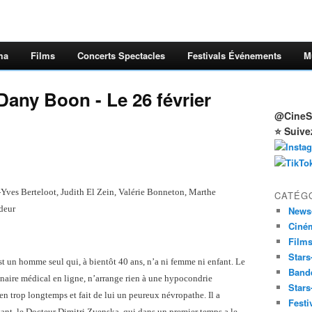
ma
Films
Concerts Spectacles
Festivals Événements
M
any Boon - Le 26 février
@CineSt
⭐ Suive
Yves Berteloot, Judith El Zein, Valérie Bonneton, Marthe
CATÉG
deur
News
Ciné
Film
Stars
t un homme seul qui, à bientôt 40 ans, n’a ni femme ni enfant. Le
Band
naire médical en ligne, n’arrange rien à une hypocondrie
Stars
en trop longtemps et fait de lui un peureux névropathe. Il a
Festi
ant, le Docteur Dimitri Zvenska, qui dans un premier temps a le