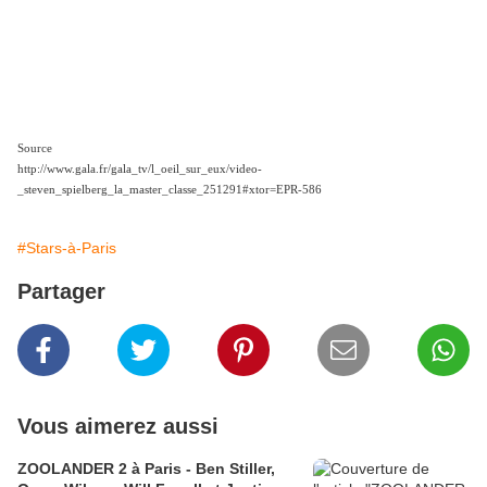
Source
http://www.gala.fr/gala_tv/l_oeil_sur_eux/video-
_steven_spielberg_la_master_classe_251291#xtor=EPR-586
#Stars-à-Paris
Partager
Vous aimerez aussi
ZOOLANDER 2 à Paris - Ben Stiller,