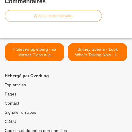
Commentaires
Ajouter un commentaire
< Steven Spielberg - sa
Britney Spears - Look
Master Class à la
Who`s Talking Now - Un
Cinémathèque Paris - Vidéo
inédit >
Hébergé par Overblog
Top articles
Pages
Contact
Signaler un abus
C.G.U.
Cookies et données personnelles