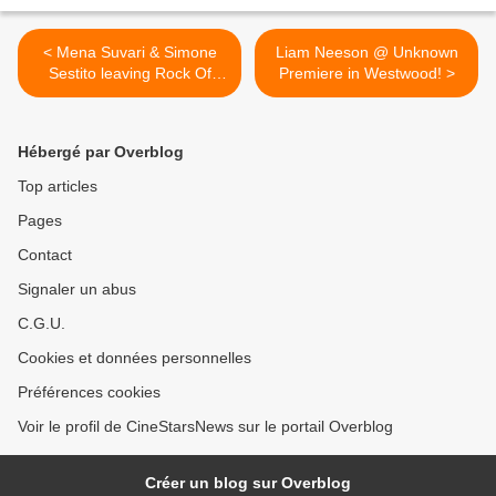
< Mena Suvari & Simone
Liam Neeson @ Unknown
Sestito leaving Rock Of
Premiere in Westwood! >
Ages Opening Night @ The
Pantages Theatre in
Hollywood!
Hébergé par Overblog
Top articles
Pages
Contact
Signaler un abus
C.G.U.
Cookies et données personnelles
Préférences cookies
Voir le profil de CineStarsNews sur le portail Overblog
Créer un blog sur Overblog